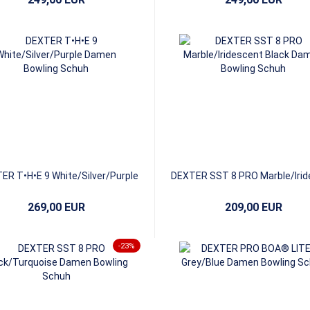
ER T•H•E 9 White/Silver/Purple
DEXTER SST 8 PRO Marble/Irid
Black
269,00 EUR
209,00 EUR
-23%