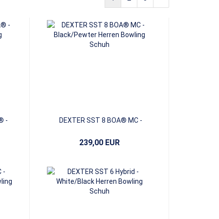
® -
DEXTER SST 8 BOA® MC -
Black/Pewter
239,00 EUR