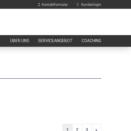
Kontaktformular
Kundenlogin
E-Mail
ÜBER UNS
SERVICEANGEBOT
COACHING
Passwort
Konto erstellen
Passwort vergessen?
1
2
3
»