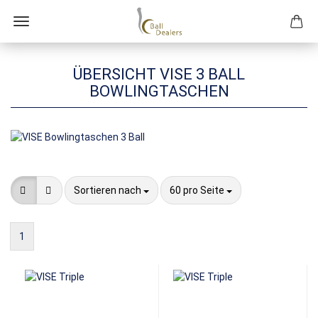
ÜBERSICHT VISE 3 BALL
BOWLINGTASCHEN
Sortieren nach
pro Seite
Sortieren nach
60 pro Seite
1