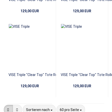
Neon Green
Yellow
129,00 EUR
129,00 EUR
VISE Triple "Clear Top" Tote Roller -
VISE Triple "Clear Top" Tote Rolle
Pink
Purple
129,00 EUR
129,00 EUR
Sortieren nach
pro Seite
Sortieren nach
60 pro Seite