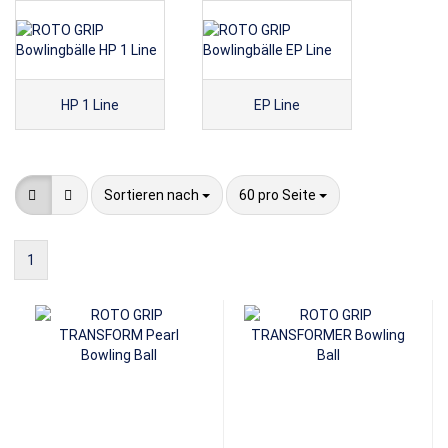
HP 1 Line
EP Line
Sortieren nach
pro Seite
Sortieren nach
60 pro Seite
1