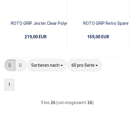
ROTO GRIP Jester Clear Polyester
ROTO GRIP Retro Spare
219,00 EUR
159,00 EUR
Sortieren nach
pro Seite
Sortieren nach
60 pro Seite
1
1
bis
26
(von insgesamt
26
)