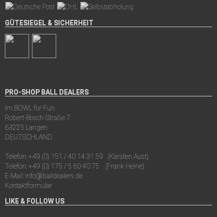
GÜTESIEGEL & SICHERHEIT
PRO-SHOP BALL DEALERS
im BOWL for Fun
Robert-Bosch-Straße 7
63225 Langen
DEUTSCHLAND
Telefon:
+49 (0) 151 / 40 14 31 59
(Karsten Aust)
Telefon:
+49 (0) 175 / 5 60 40 75
(Frank Heine)
E-Mail:
info@balldealers.de
Kontaktformular
LIKE & FOLLOW US