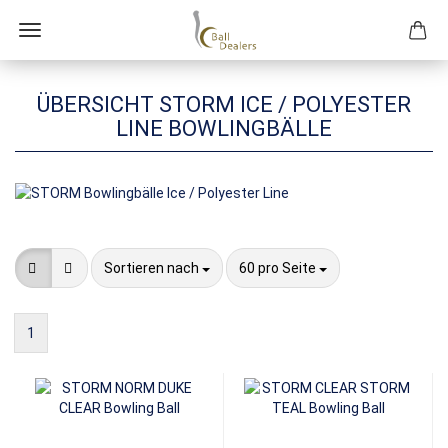
ÜBERSICHT STORM ICE / POLYESTER
LINE BOWLINGBÄLLE
Sortieren nach
pro Seite
Sortieren nach
60 pro Seite
1