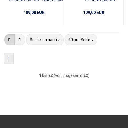
Black/Silver/Caramel
109,00 EUR
109,00 EUR
Sortieren nach
pro Seite
Sortieren nach
60 pro Seite
1
1
bis
22
(von insgesamt
22
)