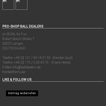
PRO-SHOP BALL DEALERS
im BOWL for Fun
Robert-Bosch-Straße 7
63225 Langen
DEUTSCHLAND
Telefon:
+49 (0) 151 / 40 14 31 59
(Karsten Aust)
Telefon:
+49 (0) 175 / 5 60 40 75
(Frank Heine)
E-Mail:
info@balldealers.de
Kontaktformular
LIKE & FOLLOW US
Vertrag widerrufen