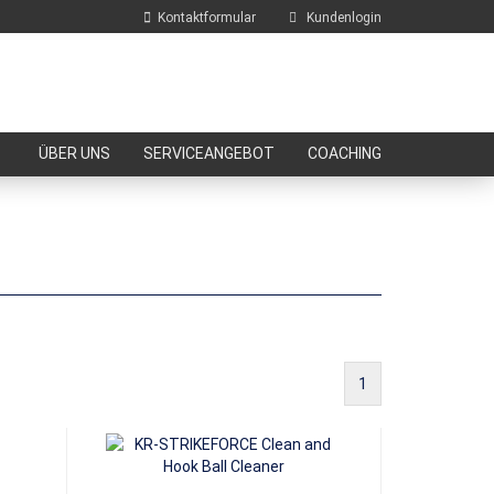
Kontaktformular
Kundenlogin
E-Mail
ÜBER UNS
SERVICEANGEBOT
COACHING
Passwort
Konto erstellen
Passwort vergessen?
1