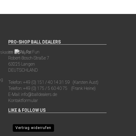
PRO-SHOP BALL DEALERS
im BOWL for Fun
Robert-Bosch-Straße 7
63225 Langen
DEUTSCHLAND
Telefon:
+49 (0) 151 / 40 14 31 59
(Karsten Aust)
Telefon:
+49 (0) 175 / 5 60 40 75
(Frank Heine)
E-Mail:
info@balldealers.de
Kontaktformular
LIKE & FOLLOW US
Vertrag widerrufen