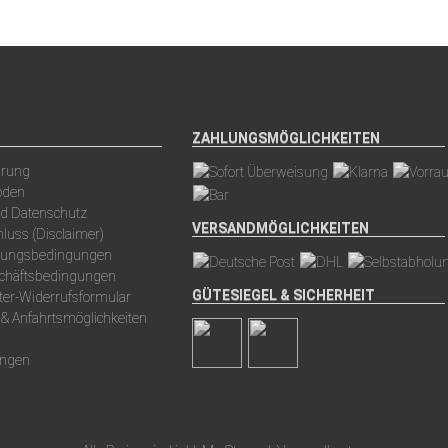
ZAHLUNGSMÖGLICHKEITEN
arung
oden
nd Datenschutz
VERSANDMÖGLICHKEITEN
luss (Disclaimer)
hlungsbedingungen
schäftsbedingungen
GÜTESIEGEL & SICHERHEIT
ter-Widerrufsformular
 & Anfahrtsmöglichkeiten
ungen