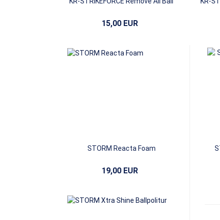
KR-STRIKEFORCE Remove All Ball
KR-ST
Cleaner
15,00 EUR
STORM Reacta Foam
S
19,00 EUR