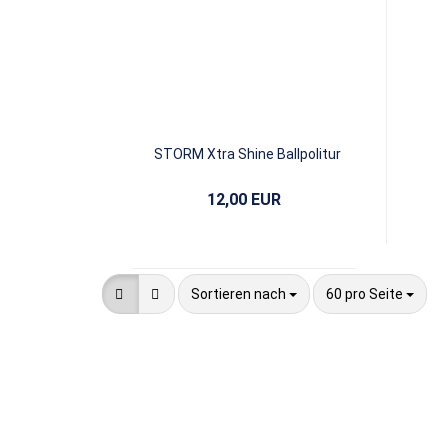
STORM Xtra Shine Ballpolitur
12,00 EUR
Sortieren nach
pro Seite
Sortieren nach
60 pro Seite