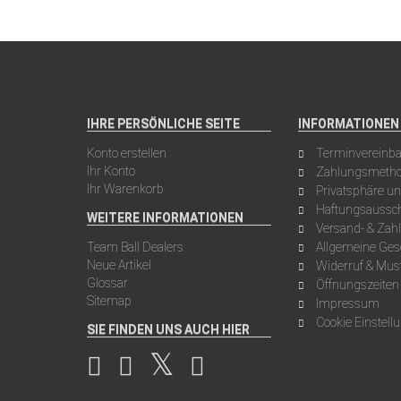
IHRE PERSÖNLICHE SEITE
INFORMATIONEN
Konto erstellen
Terminvereinb
Ihr Konto
Zahlungsmeth
Ihr Warenkorb
Privatsphäre u
Haftungsaussch
WEITERE INFORMATIONEN
Versand- & Za
Team Ball Dealers
Allgemeine Ge
Neue Artikel
Widerruf & Mus
Glossar
Öffnungszeiten
Sitemap
Impressum
Cookie Einstell
SIE FINDEN UNS AUCH HIER