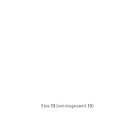
1
bis
13
(von insgesamt
13
)