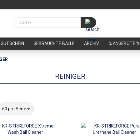
Suche...
GUTSCHEIN
GEBRAUCHTE BÄLLE
ARCHIV
% ANGEBOTE %
IGER
REINIGER
pro Seite
60 pro Seite