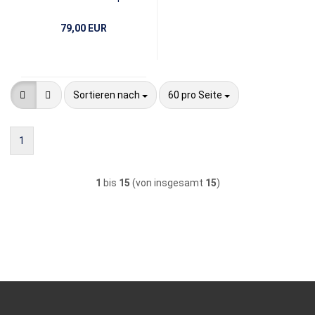
Purple
79,00 EUR
Sortieren nach
pro Seite
Sortieren nach
60 pro Seite
1
1
bis
15
(von insgesamt
15
)