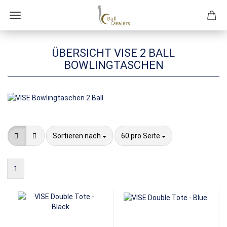
ÜBERSICHT VISE 2 BALL
BOWLINGTASCHEN
Sortieren nach
pro Seite
Sortieren nach
60 pro Seite
1