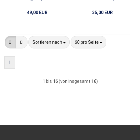
49,00 EUR
35,00 EUR
Sortieren nach
pro Seite
Sortieren nach
60 pro Seite
1
1
bis
16
(von insgesamt
16
)