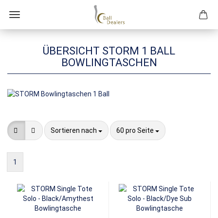
ÜBERSICHT STORM 1 BALL
BOWLINGTASCHEN
Sortieren nach
pro Seite
Sortieren nach
60 pro Seite
1