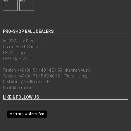
PRO-SHOP BALL DEALERS
im BOWL for Fun
Robert-Bosch-Straße 7
63225 Langen
DEUTSCHLAND
Telefon:
+49 (0) 151 / 40 14 31 59
(Karsten Aust)
Telefon:
+49 (0) 175 / 5 60 40 75
(Frank Heine)
E-Mail:
info@balldealers.de
Kontaktformular
LIKE & FOLLOW US
Vertrag widerrufen