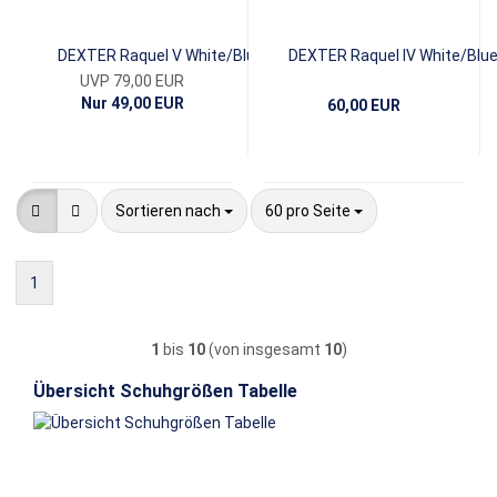
DEXTER Raquel V White/Blue
DEXTER Raquel IV White/Blu
UVP 79,00 EUR
Nur 49,00 EUR
60,00 EUR
Sortieren nach
pro Seite
Sortieren nach
60 pro Seite
1
1
bis
10
(von insgesamt
10
)
Übersicht Schuhgrößen Tabelle