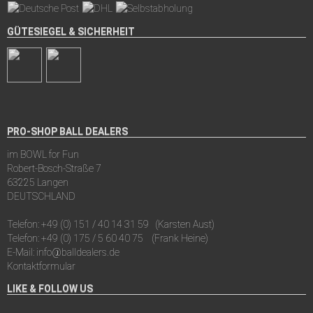
GÜTESIEGEL & SICHERHEIT
PRO-SHOP BALL DEALERS
im BOWL for Fun
Robert-Bosch-Straße 7
63225 Langen
DEUTSCHLAND
Telefon:
+49 (0) 151 / 40 14 31 59
(Karsten Aust)
Telefon:
+49 (0) 175 / 5 60 40 75
(Frank Heine)
E-Mail:
info@balldealers.de
Kontaktformular
LIKE & FOLLOW US