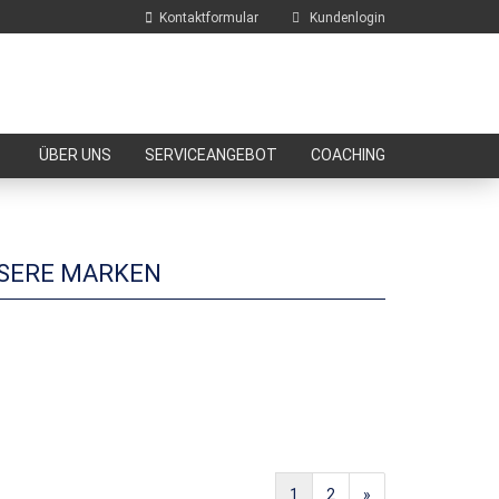
Kontaktformular
Kundenlogin
E-Mail
ÜBER UNS
SERVICEANGEBOT
COACHING
Passwort
NSERE MARKEN
Konto erstellen
Passwort vergessen?
1
2
»