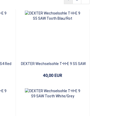
 S4 Red
DEXTER Wechselsohle T•H•E 9 S5 SAW
Tooth Blue/Red
40,00 EUR