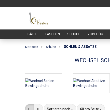
BÄLLE
TASCHEN
SCHUHE
ZUBEHÖR
»
»
SOHLEN & ABSÄTZE
Startseite
Schuhe
WECHSEL SOH
Sortieren nach
pro Seite
Sortieren nach
60 pro Seite