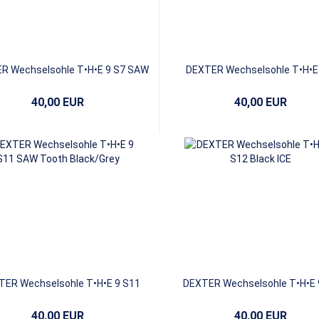
R Wechselsohle T•H•E 9 S7 SAW
DEXTER Wechselsohle T•H•E
Tooth White/Blue
White Mikrofaser
40,00 EUR
40,00 EUR
TER Wechselsohle T•H•E 9 S11
DEXTER Wechselsohle T•H•E 
SAW Tooth Black/Grey
Black ICE
40,00 EUR
40,00 EUR