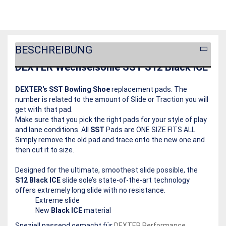
BESCHREIBUNG
DEXTER Wechselsohle SST S12 Black ICE
DEXTER's SST Bowling Shoe
replacement pads. The
number is related to the amount of Slide or Traction you will
get with that pad.
Make sure that you pick the right pads for your style of play
and lane conditions. All
SST
Pads are ONE SIZE FITS ALL.
Simply remove the old pad and trace onto the new one and
then cut it to size.
Designed for the ultimate, smoothest slide possible, the
S12 Black ICE
slide sole’s state-of-the-art technology
offers extremely long slide with no resistance.
Extreme slide
New
Black ICE
material
Speziell passend gemacht für
DEXTER Performance