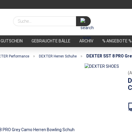
Suche...
GUTSCHEIN
GEBRAUCHTE BÄLLE
ARCHIV
% ANGEBOTE %
»
»
DEXTER SST 8 PRO Gr
TER Performance
DEXTER Herren Schuhe
(A
D