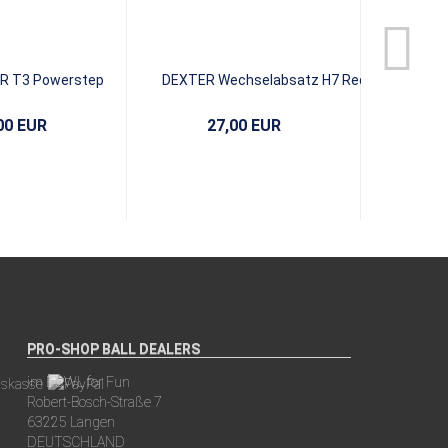
R T3 Powerstep
DEXTER Wechselabsatz H7 Red
DEXTER We
Leather
00 EUR
27,00 EUR
PRO-SHOP BALL DEALERS
im BOWL for Fun
Robert-Bosch-Straße 7
63225 Langen
DEUTSCHLAND