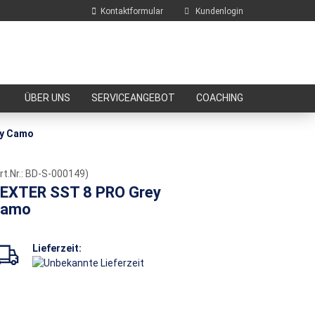
Kontaktformular
Kundenlogin
E-Mail
ÜBER UNS
SERVICEANGEBOT
COACHING
Passwort
ey Camo
rt.Nr.:
BD-S-000149
)
EXTER SST 8 PRO Grey
Camo
Konto erstellen
Passwort vergessen?
Lieferzeit: