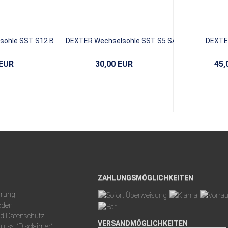
ohle SST S12 Black
DEXTER Wechselsohle SST S5 SAW
DEXTE
ICE
Tooth Red/White
 EUR
30,00 EUR
45,
ZAHLUNGSMÖGLICHKEITEN
arung
oden
nd Datenschutz
VERSANDMÖGLICHKEITEN
luss (Disclaimer)