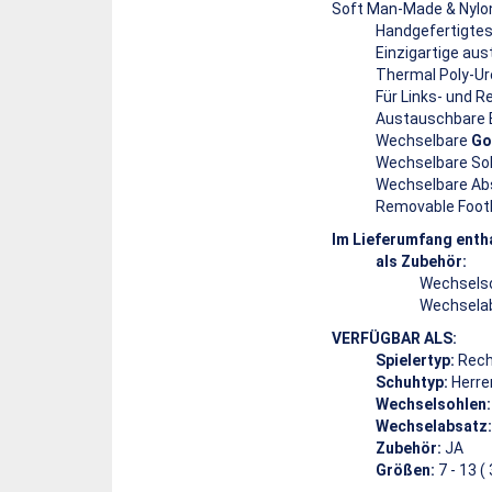
Soft Man-Made & Nylo
Handgefertigte
Einzigartige au
Thermal Poly-U
Für Links- und 
Austauschbare 
Wechselbare
Go
Wechselbare So
Wechselbare Ab
Removable Foot
Im Lieferumfang enth
als Zubehör:
Wechselso
Wechselab
VERFÜGBAR ALS:
Spielertyp:
Rech
Schuhtyp:
Herre
Wechselsohlen:
Wechselabsatz:
Zubehör:
JA
Größen:
7 - 13 (