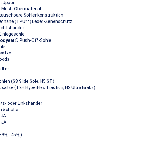
n Upper
s Mesh-Obermaterial
stauschbare Sohlenkonstruktion
rethane (TPU**) Leder-Zehenschutz
Rechtshänder
Einlegesohle
odyear®
Push-Off-Sohle
hle
sätze
beds
alten:
hlen (S8 Slide Sole, H5 ST)
sätze (T2+ HyperFlex Traction, H2 Ultra Brakz)
ts- oder Linkshänder
n Schuhe
JA
JA
 39½ - 45½ )