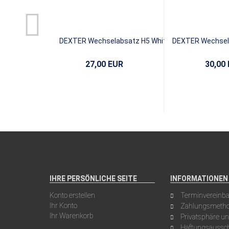
DEXTER Wechselabsatz H5 White
DEXTER Wechsels
Rubber
27,00 EUR
30,00
IHRE PERSÖNLICHE SEITE
INFORMATIONEN
Konto erstellen
Terminvereinb
Ihr Konto
Zahlungsmeth
Ihr Warenkorb
Privatsphäre u
Haftungsaussch