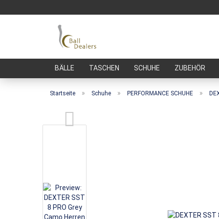
BÄLLE
TASCHEN
SCHUHE
ZUBEHÖR
»
»
»
Startseite
Schuhe
PERFORMANCE SCHUHE
DEX