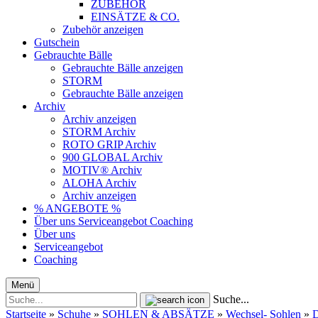
ZUBEHÖR
EINSÄTZE & CO.
Zubehör anzeigen
Gutschein
Gebrauchte Bälle
Gebrauchte Bälle anzeigen
STORM
Gebrauchte Bälle anzeigen
Archiv
Archiv anzeigen
STORM Archiv
ROTO GRIP Archiv
900 GLOBAL Archiv
MOTIV® Archiv
ALOHA Archiv
Archiv anzeigen
% ANGEBOTE %
Über uns
Serviceangebot
Coaching
Über uns
Serviceangebot
Coaching
Menü
Suche...
Startseite
»
Schuhe
»
SOHLEN & ABSÄTZE
»
Wechsel- Sohlen
»