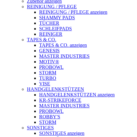
Zubehör anzeigen
REINIGUNG / PFLEGE
REINIGUNG / PFLEGE anzeigen
SHAMMY PADS
TÜCHER
SCHLEIFPADS
REINIGER
TAPES & CO.
TAPES & CO. anzeigen
GENESIS
MASTER INDUSTRIES
MOTIV®
PROBOWL
STORM
TURBO
VISE
HANDGELENKSTÜTZEN
HANDGELENKSTÜTZEN anzeigen
KR-STRIKEFORCE
MASTER INDUSTRIES
PROBOWL
ROBBY'S
STORM
SONSTIGES
SONSTIGES anzeigen