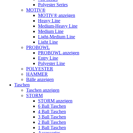
Polyester Series
MOTIV®
MOTIV® anzeigen
Heavy Line
Medium-Heavy Line
Medium Line
Light-Medium Line
Light Line
PROBOWL
PROBOWL anzeigen
Entry Line
Polyester Line
POLYESTER
HAMMER
Bälle anzeigen
Taschen
Taschen anzeigen
STORM
STORM anzeigen
6 Ball Taschen
4 Ball Taschen
3 Ball Taschen
2 Ball Taschen
1 Ball Taschen
Accessories