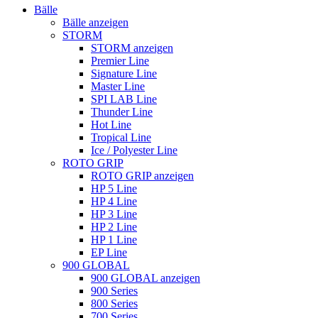
Bälle
Bälle anzeigen
STORM
STORM anzeigen
Premier Line
Signature Line
Master Line
SPI LAB Line
Thunder Line
Hot Line
Tropical Line
Ice / Polyester Line
ROTO GRIP
ROTO GRIP anzeigen
HP 5 Line
HP 4 Line
HP 3 Line
HP 2 Line
HP 1 Line
EP Line
900 GLOBAL
900 GLOBAL anzeigen
900 Series
800 Series
700 Series