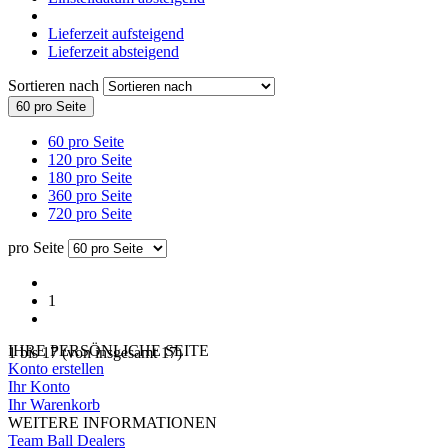
Lieferzeit aufsteigend
Lieferzeit absteigend
Sortieren nach
60 pro Seite
60 pro Seite
120 pro Seite
180 pro Seite
360 pro Seite
720 pro Seite
pro Seite
1
IHRE PERSÖNLICHE SEITE
1
bis
17
(von insgesamt
17
)
Konto erstellen
Ihr Konto
Ihr Warenkorb
WEITERE INFORMATIONEN
Team Ball Dealers