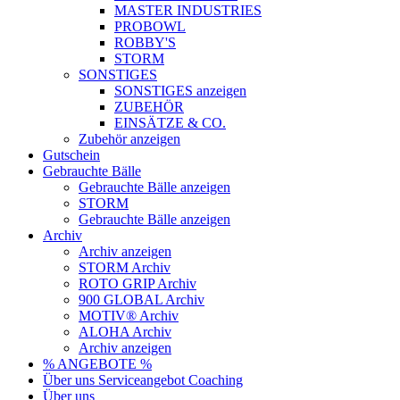
MASTER INDUSTRIES
PROBOWL
ROBBY'S
STORM
SONSTIGES
SONSTIGES anzeigen
ZUBEHÖR
EINSÄTZE & CO.
Zubehör anzeigen
Gutschein
Gebrauchte Bälle
Gebrauchte Bälle anzeigen
STORM
Gebrauchte Bälle anzeigen
Archiv
Archiv anzeigen
STORM Archiv
ROTO GRIP Archiv
900 GLOBAL Archiv
MOTIV® Archiv
ALOHA Archiv
Archiv anzeigen
% ANGEBOTE %
Über uns
Serviceangebot
Coaching
Über uns