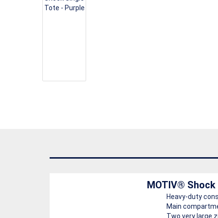
MOTIV® Shock S
Heavy-duty cons
Main compartment
Two very large z