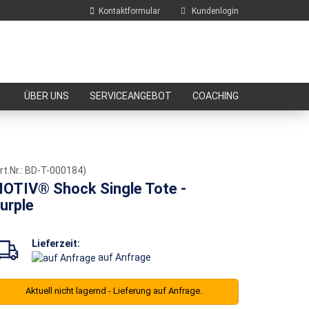
Kontaktformular
Kundenlogin
E-Mail
ÜBER UNS
SERVICEANGEBOT
COACHING
Passwort
rt.Nr.:
BD-T-000184
)
OTIV® Shock Single Tote -
urple
Konto erstellen
Passwort vergessen?
Lieferzeit:
auf Anfrage
Aktuell nicht lagernd - Lieferung auf Anfrage.