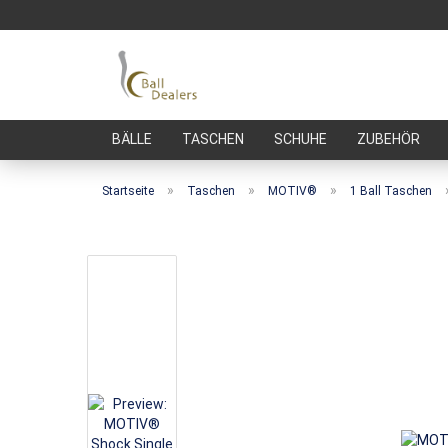
BÄLLE
TASCHEN
SCHUHE
ZUBEHÖR
»
»
»
Startseite
Taschen
MOTIV®
1 Ball Taschen