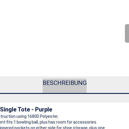
BESCHREIBUNG
ingle Tote - Purple
truction using 1680D Polyester.
 fits 1 bowling ball, plus has room for accessories.
ippered pockets on either side for shoe storage, plus one