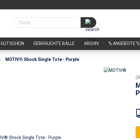
Suche...
GUTSCHEIN
GEBRAUCHTE BÄLLE
ARCHIV
% ANGEBOTE %
»
MOTIV® Shock Single Tote - Purple
(A
M
P