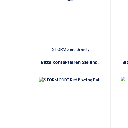
STORM Zero Gravity
Bitte kontaktieren Sie uns.
Bi