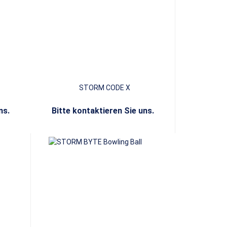
STORM CODE X
ns.
Bitte kontaktieren Sie uns.