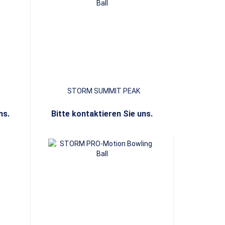
STORM SUMMIT PEAK
ns.
Bitte kontaktieren Sie uns.