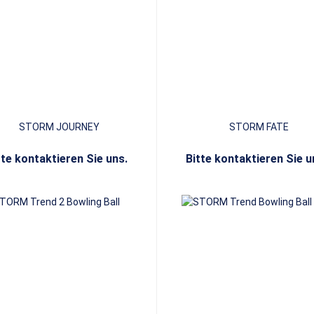
STORM JOURNEY
STORM FATE
tte kontaktieren Sie uns.
Bitte kontaktieren Sie u