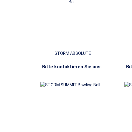
STORM ABSOLUTE
Bitte kontaktieren Sie uns.
Bi