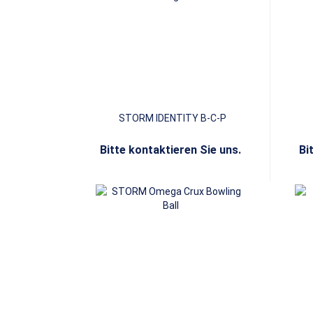
STORM IDENTITY B-C-P
Bitte kontaktieren Sie uns.
Bi