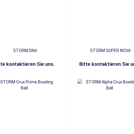
STORM DNA
STORM SUPER NOVA
tte kontaktieren Sie uns.
Bitte kontaktieren Sie u