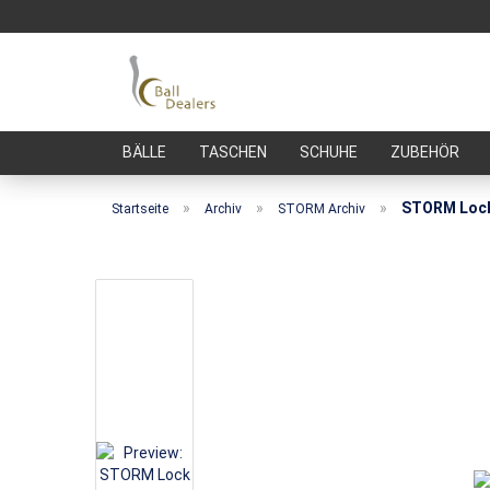
BÄLLE
TASCHEN
SCHUHE
ZUBEHÖR
»
»
»
STORM Loc
Startseite
Archiv
STORM Archiv