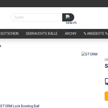
Suche...
GUTSCHEIN
GEBRAUCHTE BÄLLE
ARCHIV
% ANGEBOTE %
k
(A
S