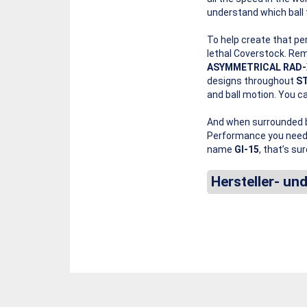
understand which ball 
To help create that pe
lethal Coverstock. Rem
ASYMMETRICAL
RAD-
designs throughout
S
and ball motion. You can
And when surrounded 
Performance you need 
name
GI-15
, that’s su
Hersteller- un