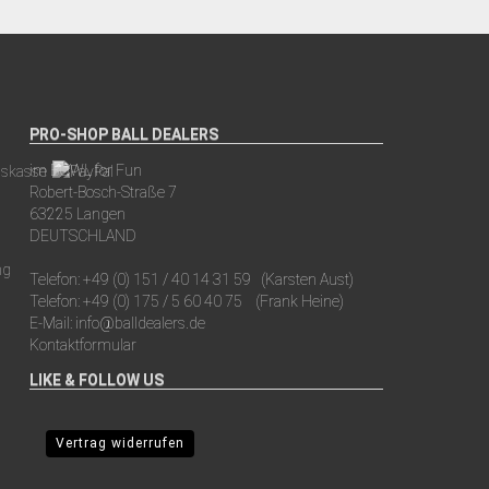
PRO-SHOP BALL DEALERS
im BOWL for Fun
Robert-Bosch-Straße 7
63225 Langen
DEUTSCHLAND
Telefon:
+49 (0) 151 / 40 14 31 59
(Karsten Aust)
Telefon:
+49 (0) 175 / 5 60 40 75
(Frank Heine)
E-Mail:
info@balldealers.de
Kontaktformular
LIKE & FOLLOW US
Vertrag widerrufen