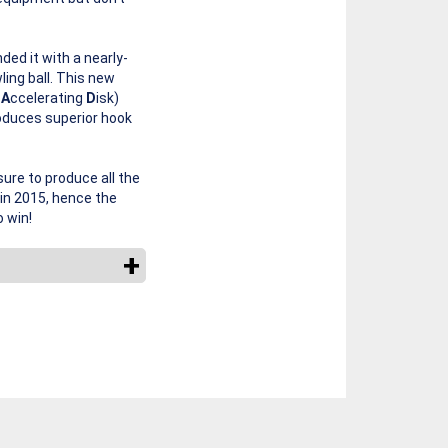
ed it with a nearly-
ing ball. This new
l
A
ccelerating
D
isk)
roduces superior hook
sure to produce all the
in 2015, hence the
 win!