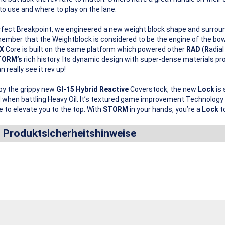
to use and where to play on the lane.
rfect Breakpoint, we engineered a new weight block shape and surround
ember that the Weightblock is considered to be the engine of the bowl
X
Core is built on the same platform which powered other
RAD
(
R
adia
TORM’s
rich history. Its dynamic design with super-dense materials p
 really see it rev up!
by the grippy new
GI-15 Hybrid Reactive
Coverstock, the new
Lock
is 
when battling Heavy Oil. It’s textured game improvement Technology 
re to elevate you to the top. With
STORM
in your hands, you’re a
Lock
to
d Produktsicherheitshinweise