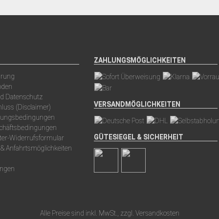
ZAHLUNGSMÖGLICHKEITEN
arung
oden
nd Datenschutz
VERSANDMÖGLICHKEITEN
luss (Disclaimer)
hlungsbedingungen
schäftsbedingungen
GÜTESIEGEL & SICHERHEIT
ter-Widerrufsformular
 & Anfahrtsmöglichkeiten
ungen
Alle Preise sind inkl. MwSt., zzgl.
Versandkosten