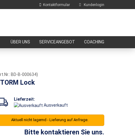
Kontaktformular
Kundenlogin
E-Mail
ÜBER UNS
SERVICEANGEBOT
COACHING
Passwort
rt.Nr.:
BD-B-000634
)
TORM Lock
Konto erstellen
Passwort vergessen?
Lieferzeit:
Ausverkauft
Aktuell nicht lagernd - Lieferung auf Anfrage.
Bitte kontaktieren Sie uns.