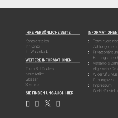
IHRE PERSÖNLICHE SEITE
INFORMATIONEN
Konto erstellen
Terminvereinb
Ihr Konto
Zahlungsmeth
Ihr Warenkorb
Privatsphäre u
Haftungsaussch
WEITERE INFORMATIONEN
Versand- & Za
Team Ball Dealers
Allgemeine Ge
Neue Artikel
Widerruf & Mus
Glossar
Öffnungszeiten
Sitemap
Impressum
Cookie Einstell
SIE FINDEN UNS AUCH HIER