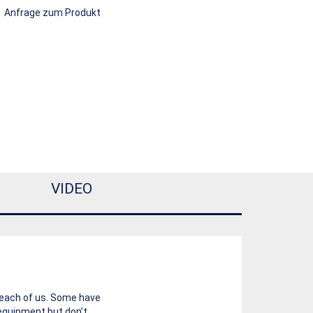
Anfrage zum Produkt
VIDEO
r each of us. Some have
 equipment but don’t