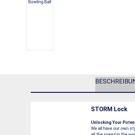
BESCHREIBU
STORM Lock
Unlocking Your Poten
We all have our own st
all the speed in the wo