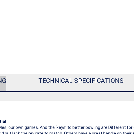
NG
TECHNICAL SPECIFICATIONS
tial
yles, our own games. And the ‘keys’ to better bowling are Different fo
rld but lack the rev rate to match. Others have a great handle on their