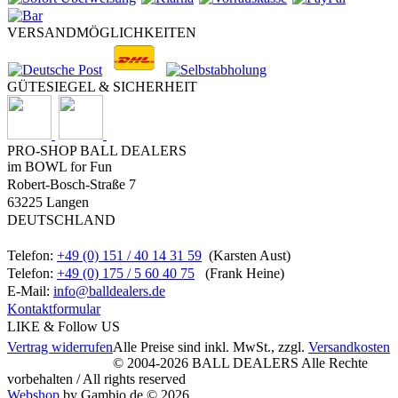
VERSANDMÖGLICHKEITEN
GÜTESIEGEL & SICHERHEIT
PRO-SHOP BALL DEALERS
im BOWL for Fun
Robert-Bosch-Straße 7
63225 Langen
DEUTSCHLAND
Telefon:
+49 (0) 151 / 40 14 31 59
(Karsten Aust)
Telefon:
+49 (0) 175 / 5 60 40 75
(Frank Heine)
E-Mail:
info@balldealers.de
Kontaktformular
LIKE & Follow US
Vertrag widerrufen
Alle Preise sind inkl. MwSt., zzgl.
Versandkosten
© 2004-2026 BALL DEALERS Alle Rechte
vorbehalten / All rights reserved
Webshop
by Gambio.de © 2026