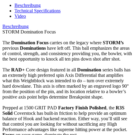
Beschreibung
Technical Specifications
Video
Beschreibung
STORM Domination Focus
The
Domination Focus
carries on the legacy where
STORM’s
previous
Dominations
have left off. This ball emphasizes the areas
of control, strength, and consistency providing you, the bowler, with
the best opportunity to knock all ten pins down shot after shot.
The
RAD+
Core design featured in all
Domination
series balls has
an extremely high preferred spin Axis Differential that amplifies
what this Weightblock was intended to do – turn over extremely
hard downlane. This axis is often marked by an engraved logo 90°
from the position of the pin, and its location relative to a bowler’s
positive axis point helps determine Breakpoint shape.
Prepped at 1500 GRIT PAD
Factory Finish Polished
, the
R3S
Solid
Coverstock has built-in friction to help provide an optimum
balance of Hook and backend reaction. Either way, you’ll still see
that control you are looking for without sacrificing any High
Performance advantages like supreme hitting power at the pocket.
Focus
on your game, dominate the rest.