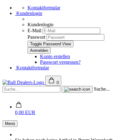
Kontaktformular
Kundenlogin
Kundenlogin
E-Mail
Passwort
Toggle Password View
Konto erstellen
Passwort vergessen?
Kontaktformular
0
Suche...
0,00 EUR
Menü