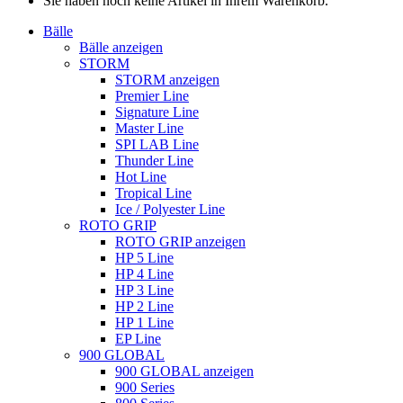
Sie haben noch keine Artikel in Ihrem Warenkorb.
Bälle
Bälle anzeigen
STORM
STORM anzeigen
Premier Line
Signature Line
Master Line
SPI LAB Line
Thunder Line
Hot Line
Tropical Line
Ice / Polyester Line
ROTO GRIP
ROTO GRIP anzeigen
HP 5 Line
HP 4 Line
HP 3 Line
HP 2 Line
HP 1 Line
EP Line
900 GLOBAL
900 GLOBAL anzeigen
900 Series