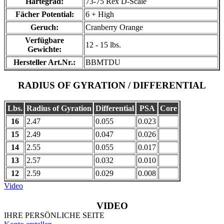
Härtegrad:
73-75 Rex D-Scale
Fächer Potential:
6 + High
Geruch:
Cranberry Orange
Verfügbare
12 - 15 lbs.
Gewichte:
Hersteller Art.Nr.:
BBMTDU
RADIUS OF GYRATION / DIFFERENTIAL
Lbs.
Radius of Gyration
Differential
PSA
Core
16
2.47
0.055
0.023
15
2.49
0.047
0.026
14
2.55
0.055
0.017
13
2.57
0.032
0.010
12
2.59
0.029
0.008
Video
VIDEO
IHRE PERSÖNLICHE SEITE