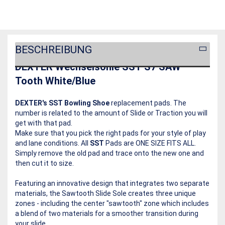
BESCHREIBUNG
DEXTER Wechselsohle SST S7 SAW
Tooth White/Blue
DEXTER's SST Bowling Shoe
replacement pads. The
number is related to the amount of Slide or Traction you will
get with that pad.
Make sure that you pick the right pads for your style of play
and lane conditions. All
SST
Pads are ONE SIZE FITS ALL.
Simply remove the old pad and trace onto the new one and
then cut it to size.
Featuring an innovative design that integrates two separate
materials, the Sawtooth Slide Sole creates three unique
zones - including the center "sawtooth" zone which includes
a blend of two materials for a smoother transition during
your slide.