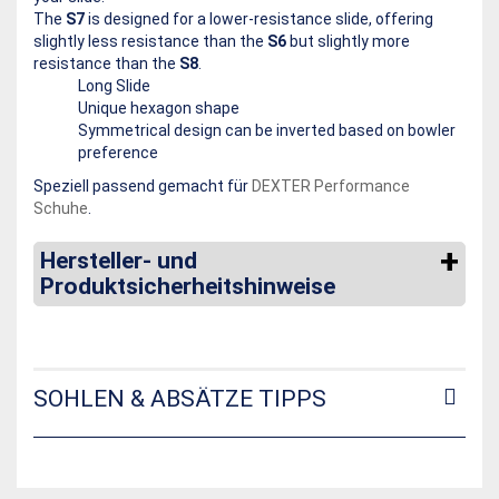
The
S7
is designed for a lower-resistance slide, offering
slightly less resistance than the
S6
but slightly more
resistance than the
S8
.
Long Slide
Unique hexagon shape
Symmetrical design can be inverted based on bowler
preference
Speziell passend gemacht für
DEXTER Performance
Schuhe
.
Hersteller- und
Produktsicherheitshinweise
SOHLEN & ABSÄTZE TIPPS