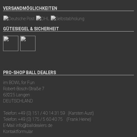
VERSANDMÖGLICHKEITEN
GÜTESIEGEL & SICHERHEIT
PRO-SHOP BALL DEALERS
im BOWL for Fun
Robert-Bosch-Straße 7
63225 Langen
DEUTSCHLAND
Telefon:
+49 (0) 151 / 40 14 31 59
(Karsten Aust)
Telefon:
+49 (0) 175 / 5 60 40 75
(Frank Heine)
E-Mail:
info@balldealers.de
Kontaktformular