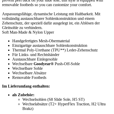
prevent peel back on your slide sole, this style is equipped with
removable footbeds so you can customize your comfort.
Anpassungsfähige, dynamische Leistung mit Haltbarkeit. Mit
vollständig austauschbarer Sohlenkonstruktion und einem
Zehenschutz, der speziell dafür ausgelegt ist, ein Ablösen der
Gleitsohle zu verhindern.
Soft Man-Made & Nylon Upper
Handgefertigtes Mesh-Obermaterial
Einzigartige austauschbare Sohlenkonstruktion
Thermal Poly-Urethane (TPU**) Leder-Zehenschutz
Für Links- und Rechtshänder
Austauschbare Einlegesohle
Wechselbare
Goodyear®
Push-Off-Sohle
Wechselbare Sohle
Wechselbare Absätze
Removable Footbeds
Im Lieferumfang enthalten:
als Zubehör:
Wechselsohlen (S8 Slide Sole, H5 ST)
Wechselabsätze (T2+ HyperFlex Traction, H2 Ultra
Brakz)