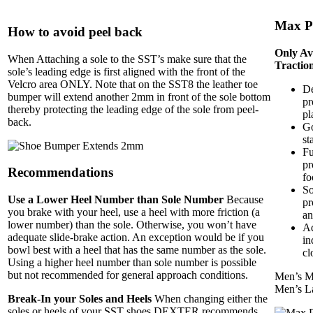
Max
P
How to avoid
peel back
Only Av
When Attaching a sole to the SST’s make sure that the
Tractio
sole’s leading edge is first aligned with the front of the
Velcro area ONLY. Note that on the SST8 the leather toe
De
bumper will extend another 2mm in front of the sole bottom
pr
thereby protecting the leading edge of the sole from peel-
pl
back.
Go
st
Fu
pr
Recommendations
fo
So
Use a Lower Heel Number than Sole Number
Because
pr
you brake with your heel, use a heel with more friction (a
an
lower number) than the sole. Otherwise, you won’t have
Ad
adequate slide-brake action. An exception would be if you
in
bowl best with a heel that has the same number as the sole.
cl
Using a higher heel number than sole number is possible
but not recommended for general approach conditions.
Men’s M
Men’s La
Break-In your Soles and Heels
When changing either the
soles or heels of your SST shoes DEXTER recommends