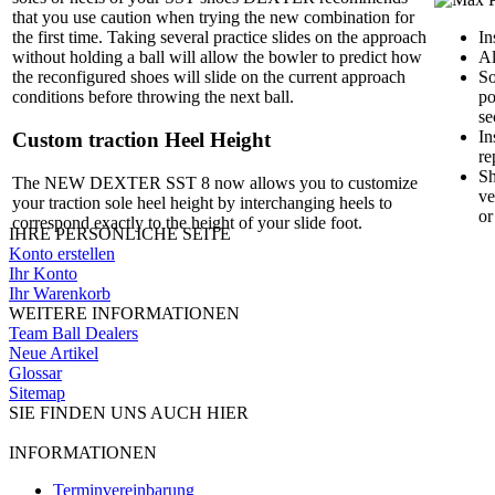
that you use caution when trying the new combination for
In
the first time. Taking several practice slides on the approach
Al
without holding a ball will allow the bowler to predict how
So
the reconfigured shoes will slide on the current approach
po
conditions before throwing the next ball.
se
In
Custom traction
Heel Height
re
Sh
The NEW DEXTER SST 8 now allows you to customize
ve
your traction sole heel height by interchanging heels to
or
correspond exactly to the height of your slide foot.
IHRE PERSÖNLICHE SEITE
Konto erstellen
Ihr Konto
Ihr Warenkorb
WEITERE INFORMATIONEN
Team Ball Dealers
Neue Artikel
Glossar
Sitemap
SIE FINDEN UNS AUCH HIER
INFORMATIONEN
Terminvereinbarung