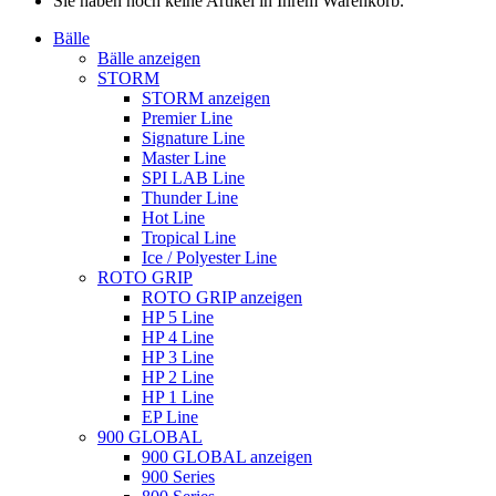
Sie haben noch keine Artikel in Ihrem Warenkorb.
Bälle
Bälle anzeigen
STORM
STORM anzeigen
Premier Line
Signature Line
Master Line
SPI LAB Line
Thunder Line
Hot Line
Tropical Line
Ice / Polyester Line
ROTO GRIP
ROTO GRIP anzeigen
HP 5 Line
HP 4 Line
HP 3 Line
HP 2 Line
HP 1 Line
EP Line
900 GLOBAL
900 GLOBAL anzeigen
900 Series