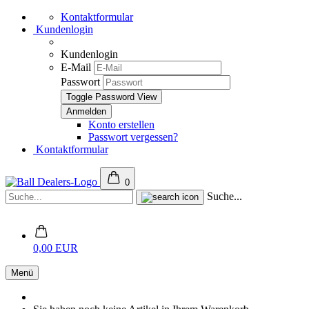
Kontaktformular
Kundenlogin
Kundenlogin
E-Mail
Passwort
Toggle Password View
Konto erstellen
Passwort vergessen?
Kontaktformular
0
Suche...
0,00 EUR
Menü