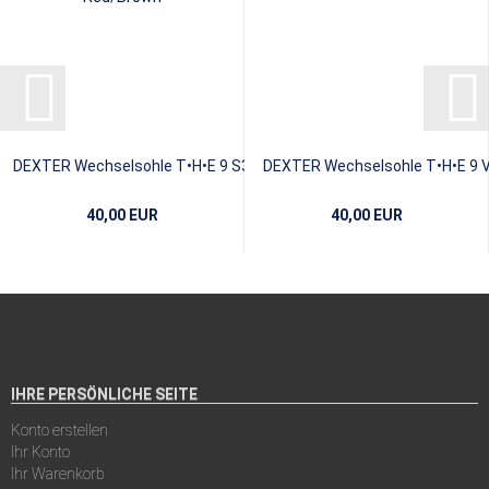
DEXTER Wechselsohle T•H•E 9 S3 SAW
DEXTER Wechselsohle T•H•E 9 V
Tooth Red/Brown...
40,00 EUR
40,00 EUR
IHRE PERSÖNLICHE SEITE
Konto erstellen
Ihr Konto
Ihr Warenkorb