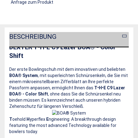
Anfrage zum Produkt
BESCHREIBUNG
DEXTER T•H•E C9 Lazer BOA® - Color
Shift
Der erste Bowlingschuh mit dem innovativen und beliebten
BOA® System
, mit superleichten Schnürsenkeln, die Sie mit
einem mikroeinstellbaren Zifferblatt an Ihre perfekte
Passform anpassen, ermöglicht Ihnen das
T•H•E C9 Lazer
BOA® - Color Shift
, ohne dass Sie die Schnürsenkel neu
binden müssen. Es kennzeichnet auch unseren hybriden
Zehenschutz für längeren Verschleiß.
T
oehold
H
yperflex
E
ngineering: A breakthrough design
featuring the most advanced Technology available for
bowlers today.