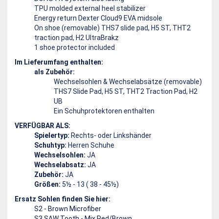
TPU molded external heel stabilizer
Energy return Dexter Cloud9 EVA midsole
On shoe (removable) THS7 slide pad, H5 ST, THT2
traction pad, H2 UltraBrakz
1 shoe protector included
Im Lieferumfang enthalten:
als Zubehör:
Wechselsohlen & Wechselabsätze (removable)
THS7 Slide Pad, H5 ST, THT2 Traction Pad, H2
UB
Ein Schuhprotektoren enthalten
VERFÜGBAR ALS:
Spielertyp:
Rechts- oder Linkshänder
Schuhtyp:
Herren Schuhe
Wechselsohlen:
JA
Wechselabsatz:
JA
Zubehör:
JA
Größen:
5½ - 13 ( 38 - 45½)
Ersatz Sohlen finden Sie hier:
S2 - Brown Microfiber
S3 SAW Tooth - Mix Red/Brown