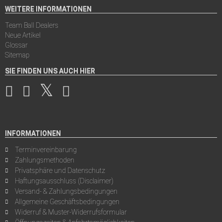
WEITERE INFORMATIONEN
Team Ball Dealers
Neue Artikel
Glossar
Sitemap
SIE FINDEN UNS AUCH HIER
INFORMATIONEN
Terminvereinbarung
Zahlungsmethoden
Privatsphäre und Datenschutz
Haftungsausschluss (Disclaimer)
Versand- & Zahlungsbedingungen
Allgemeine Geschäftsbedingungen
Widerruf & Muster-Widerrufsformular