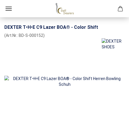
DEXTER T•H•E C9 Lazer BOA® - Color Shift
(Art.Nr.:
BD-S-000152
)