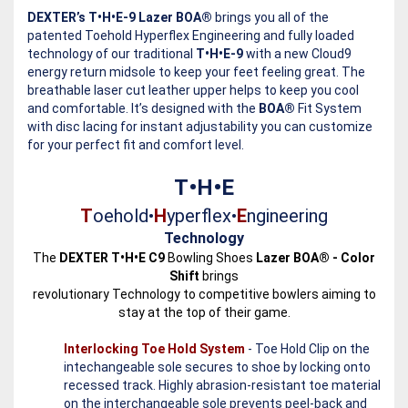
DEXTER’s T•H•E-9 Lazer BOA®
brings you all of the
patented Toehold Hyperflex Engineering and fully loaded
technology of our traditional
T•H•E-9
with a new Cloud9
energy return midsole to keep your feet feeling great. The
breathable laser cut leather upper helps to keep you cool
and comfortable. It’s designed with the
BOA®
Fit System
with disc lacing for instant adjustability you can customize
for your perfect fit and comfort level.
T•H•E
T
oehold•
H
yperflex•
E
ngineering
Technology
The
DEXTER T•H•E C9
Bowling Shoes
Lazer BOA® - Color
Shift
brings
revolutionary Technology to competitive bowlers aiming to
stay at the top of their game.
Interlocking Toe Hold System
- Toe Hold Clip on the
intechangeable sole secures to shoe by locking onto
recessed track. Highly abrasion-resistant toe material
on the interchangeable sole prevents peel-back and