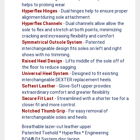
helps to prolong wear.
Hyperflex Hinges
- Dual hinges help to ensure proper
alignmentduring sole attachment.
Hyperflex Channels
- Dual channels allow allow the
sole to flex and stretch at both points, minimizing
cracking and increasing flexibility and comfort.
Symmetrical Outsole System
- Patented
interchangeable design fits soles on left and right
shoes with no trimming.
Raised Heel Design
- Lifts middle of the sole off of
the floor to reduce sagging.
Universal Heel System
- Designed to fit existing
interchangeable DEXTER replacement heels.
Softest Leather
- Glove-Soft upper provides
extraordinary comfort and greater flexibility.
Secure Fit Last
- Streamlined with a shorter toe for a
closer fit and more control.
Notched Thumb Grip
- For easy removal of
interchangeable soles and heels.
Breathable lazer-cut leather upper
Patented Toehold * Hyperflex * Engineering
BOA® Fit System disc lacing