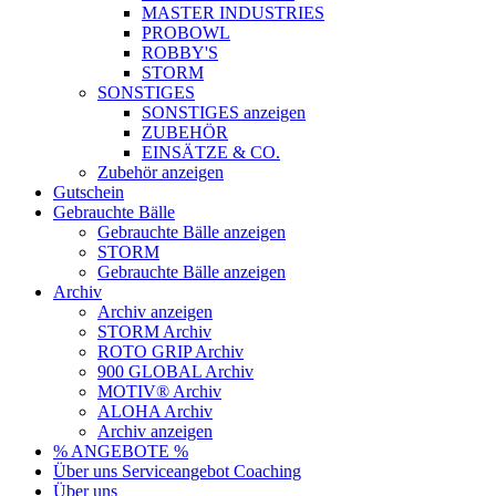
MASTER INDUSTRIES
PROBOWL
ROBBY'S
STORM
SONSTIGES
SONSTIGES anzeigen
ZUBEHÖR
EINSÄTZE & CO.
Zubehör anzeigen
Gutschein
Gebrauchte Bälle
Gebrauchte Bälle anzeigen
STORM
Gebrauchte Bälle anzeigen
Archiv
Archiv anzeigen
STORM Archiv
ROTO GRIP Archiv
900 GLOBAL Archiv
MOTIV® Archiv
ALOHA Archiv
Archiv anzeigen
% ANGEBOTE %
Über uns
Serviceangebot
Coaching
Über uns