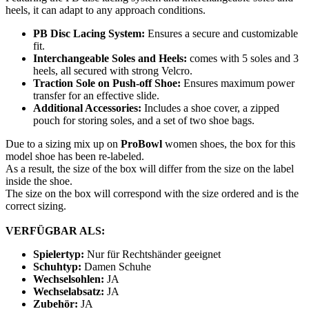
heels, it can adapt to any approach conditions.
PB Disc Lacing System:
Ensures a secure and customizable
fit.
Interchangeable Soles and Heels:
comes with 5 soles and 3
heels, all secured with strong Velcro.
Traction Sole on Push-off Shoe:
Ensures maximum power
transfer for an effective slide.
Additional Accessories:
Includes a shoe cover, a zipped
pouch for storing soles, and a set of two shoe bags.
Due to a sizing mix up on
ProBowl
women shoes, the box for this
model shoe has been re-labeled.
As a result, the size of the box will differ from the size on the label
inside the shoe.
The size on the box will correspond with the size ordered and is the
correct sizing.
VERFÜGBAR ALS:
Spielertyp:
Nur für Rechtshänder geeignet
Schuhtyp:
Damen Schuhe
Wechselsohlen:
JA
Wechselabsatz:
JA
Zubehör:
JA