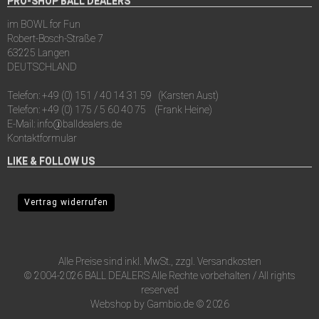
PRO-SHOP BALL DEALERS
im BOWL for Fun
Robert-Bosch-Straße 7
63225 Langen
DEUTSCHLAND
Telefon:
+49 (0) 151 / 40 14 31 59
(Karsten Aust)
Telefon:
+49 (0) 175 / 5 60 40 75
(Frank Heine)
E-Mail:
info@balldealers.de
Kontaktformular
LIKE & FOLLOW US
Vertrag widerrufen
Alle Preise sind inkl. MwSt., zzgl.
Versandkosten
© 2004-2026 BALL DEALERS Alle Rechte vorbehalten / All rights
reserved
Webshop
by Gambio.de © 2026