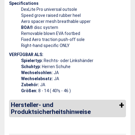
Specifications
DexLite Pro universal outsole
Speed grove raised rubber heel
Aero spacer mesh breathable upper
BOA®
disc system
Removable blown EVA footbed
Fixed Aero traction push-off sole
Right-hand specific ONLY
VERFÜGBAR ALS:
Spielertyp:
Rechts- oder Linkshänder
Schuhtyp:
Herren Schuhe
Wechselsohlen:
JA
Wechselabsatz:
JA
Zubehör:
JA
Größen:
8 - 14 ( 40½ - 46 )
Hersteller- und
Produktsicherheitshinweise