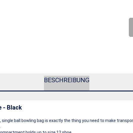
BESCHREIBUNG
e - Black
 single ball bowling bag is exactly the thing you need to make transpor
.
ompartment holds up to size 12 shoe