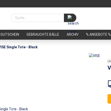
Suche...
GUTSCHEIN
GEBRAUCHTE BÄLLE
ARCHIV
% ANGEBOTE %
ISE Single Tote - Black
(A
V