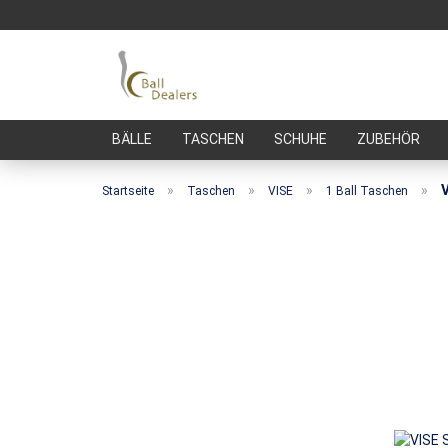
BÄLLE
TASCHEN
SCHUHE
ZUBEHÖR
»
»
»
»
V
Startseite
Taschen
VISE
1 Ball Taschen