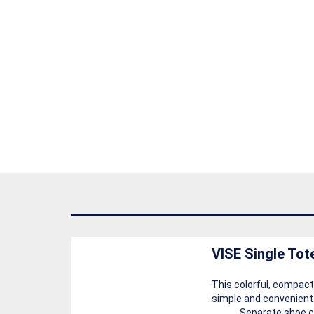
VISE Single Tot
This colorful, compact,
simple and convenient
Separate shoe c