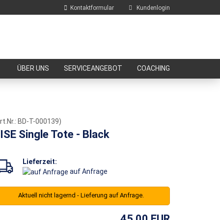
Kontaktformular
Kundenlogin
E-Mail
ÜBER UNS
SERVICEANGEBOT
COACHING
Passwort
rt.Nr.:
BD-T-000139
)
ISE Single Tote - Black
Konto erstellen
Passwort vergessen?
Lieferzeit:
auf Anfrage
Aktuell nicht lagernd - Lieferung auf Anfrage.
45,00 EUR