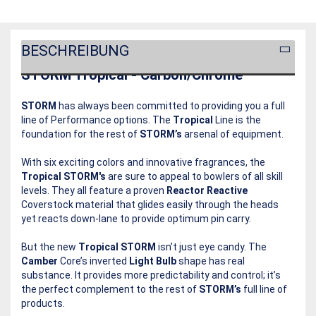
BESCHREIBUNG
STORM Tropical - Carbon/Chrome
STORM
has always been committed to providing you a full
line of Performance options. The
Tropical
Line is the
foundation for the rest of
STORM’s
arsenal of equipment.
With six exciting colors and innovative fragrances, the
Tropical STORM's
are sure to appeal to bowlers of all skill
levels. They all feature a proven
Reactor Reactive
Coverstock material that glides easily through the heads
yet reacts down-lane to provide optimum pin carry.
But the new
Tropical STORM
isn’t just eye candy. The
Camber
Core’s inverted
Light Bulb
shape has real
substance. It provides more predictability and control; it’s
the perfect complement to the rest of
STORM’s
full line of
products.