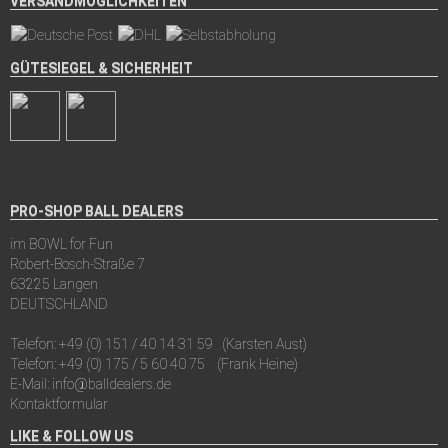
VERSANDMÖGLICHKEITEN
GÜTESIEGEL & SICHERHEIT
PRO-SHOP BALL DEALERS
im BOWL for Fun
Robert-Bosch-Straße 7
63225 Langen
DEUTSCHLAND
Telefon:
+49 (0) 151 / 40 14 31 59
(Karsten Aust)
Telefon:
+49 (0) 175 / 5 60 40 75
(Frank Heine)
E-Mail:
info@balldealers.de
Kontaktformular
LIKE & FOLLOW US