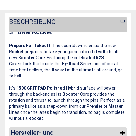
BESCHREIBUNG
STORM Rocket
Prepare For Takeoff!
The countdown is on as the new
Rocket
prepares to take your game into orbit with its all-
new
Booster
Core. Featuring the celebrated
R2S
Coverstock that made the
Hy-Road
Series one of our all-
time best sellers, the
Rocket
is the ultimate all-around, go-
to ball.
It´s
1500 GRIT PAD Polished Hybrid
surface will power
through the backend as its
Booster
Core provides the
rotation and thrust to launch through the pins. Perfect as a
primary ball or as a step-down from our
Premier
or
Master
Lines once the lanes begin to transition, no bag is complete
without a
Rocket
.
Hersteller- und