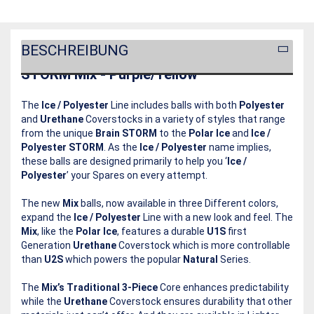
BESCHREIBUNG
STORM Mix - Purple/Yellow
The
Ice / Polyester
Line includes balls with both
Polyester
and
Urethane
Coverstocks in a variety of styles that range
from the unique
Brain STORM
to the
Polar Ice
and
Ice /
Polyester STORM
. As the
Ice / Polyester
name implies,
these balls are designed primarily to help you ‘
Ice /
Polyester
’ your Spares on every attempt.
The new
Mix
balls, now available in three Different colors,
expand the
Ice / Polyester
Line with a new look and feel. The
Mix
, like the
Polar Ice
, features a durable
U1S
first
Generation
Urethane
Coverstock which is more controllable
than
U2S
which powers the popular
Natural
Series.
The
Mix’s
Traditional 3-Piece
Core enhances predictability
while the
Urethane
Coverstock ensures durability that other