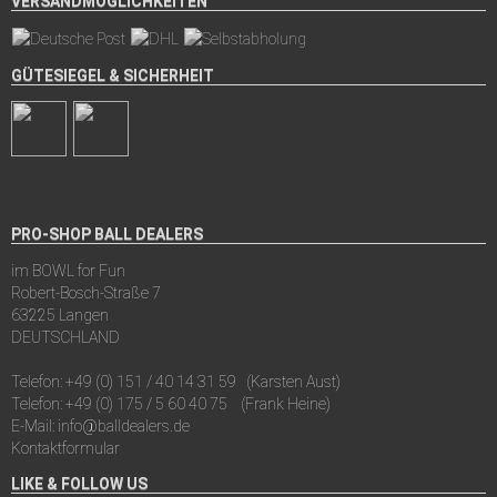
VERSANDMÖGLICHKEITEN
GÜTESIEGEL & SICHERHEIT
PRO-SHOP BALL DEALERS
im BOWL for Fun
Robert-Bosch-Straße 7
63225 Langen
DEUTSCHLAND
Telefon:
+49 (0) 151 / 40 14 31 59
(Karsten Aust)
Telefon:
+49 (0) 175 / 5 60 40 75
(Frank Heine)
E-Mail:
info@balldealers.de
Kontaktformular
LIKE & FOLLOW US