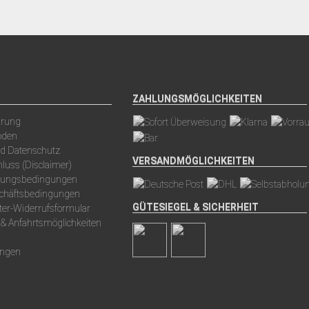
ZAHLUNGSMÖGLICHKEITEN
arung
oden
nd Datenschutz
VERSANDMÖGLICHKEITEN
luss (Disclaimer)
hlungsbedingungen
schäftsbedingungen
GÜTESIEGEL & SICHERHEIT
ter-Widerrufsformular
 & Anfahrtsmöglichkeiten
ungen