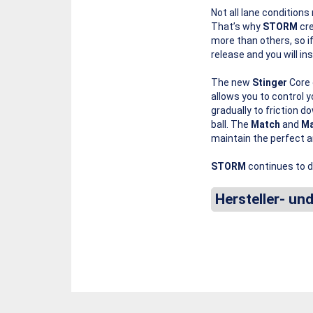
Not all lane conditions
That’s why
STORM
cr
more than others, so if
release and you will in
The new
Stinger
Core 
allows you to control yo
gradually to friction d
ball. The
Match
and
Ma
maintain the perfect a
STORM
continues to d
Hersteller- un