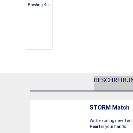
BESCHREIBU
STORM Match
With exciting new Tech
Pearl
in your hands.