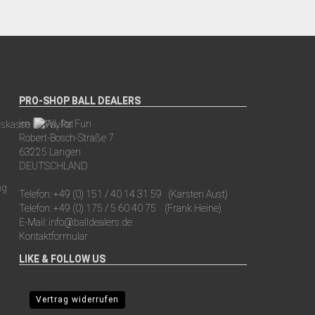
PRO-SHOP BALL DEALERS
im BOWL for Fun
Robert-Bosch-Straße 7
63225 Langen
DEUTSCHLAND
Telefon:
+49 (0) 151 / 40 14 31 59
(Karsten Aust)
Telefon:
+49 (0) 175 / 5 60 40 75
(Frank Heine)
E-Mail:
info@balldealers.de
Kontaktformular
LIKE & FOLLOW US
Vertrag widerrufen