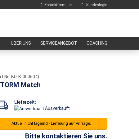
Kontaktformular
Kundenlogin
E-Mail
ÜBER UNS
SERVICEANGEBOT
COACHING
Passwort
rt.Nr.:
BD-B-000604
)
TORM Match
Konto erstellen
Passwort vergessen?
Lieferzeit:
Ausverkauft
Aktuell nicht lagernd - Lieferung auf Anfrage.
Bitte kontaktieren Sie uns.