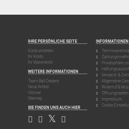
IHRE PERSÖNLICHE SEITE
INFORMATIONEN
Konto erstellen
Terminvereinb
Ihr Konto
Zahlungsmeth
Ihr Warenkorb
Privatsphäre u
Haftungsaussch
WEITERE INFORMATIONEN
Versand- & Za
Team Ball Dealers
Allgemeine Ge
Neue Artikel
Widerruf & Mus
Glossar
Öffnungszeiten
Sitemap
Impressum
Cookie Einstell
SIE FINDEN UNS AUCH HIER