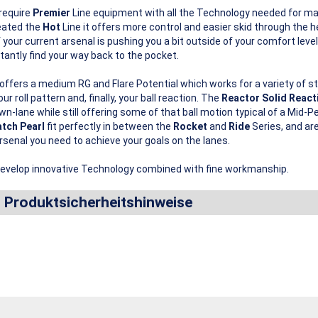
 require
Premier
Line equipment with all the Technology needed for m
eated the
Hot
Line it offers more control and easier skid through the
 your current arsenal is pushing you a bit outside of your comfort level
stantly find your way back to the pocket.
offers a medium RG and Flare Potential which works for a variety of s
ur roll pattern and, finally, your ball reaction. The
Reactor Solid React
own-lane while still offering some of that ball motion typical of a Mid
tch Pearl
fit perfectly in between the
Rocket
and
Ride
Series, and are
rsenal you need to achieve your goals on the lanes.
evelop innovative Technology combined with fine workmanship.
d Produktsicherheitshinweise