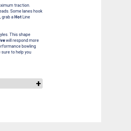
aximum traction.
 heads. Some lanes hook
, grab a
Hot
Line
tyles. This shape
ive
will respond more
-Performance bowling
 sure to help you