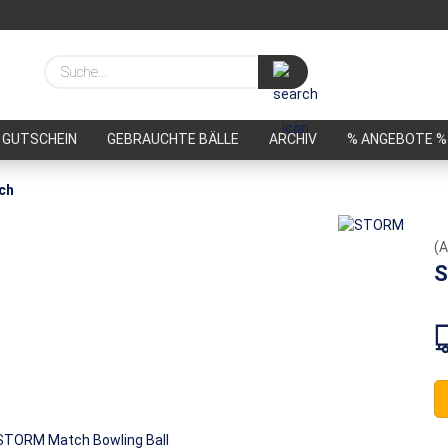
Suche...
GUTSCHEIN
GEBRAUCHTE BÄLLE
ARCHIV
% ANGEBOTE %
ch
(A
S