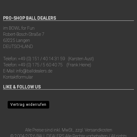
PRO-SHOP BALL DEALERS
im BOWL for Fun
Robert-Bosch-Straße 7
63225 Langen
DEUTSCHLAND
Telefon:
+49 (0) 151 / 40 14 31 59
(Karsten Aust)
Telefon:
+49 (0) 175 / 5 60 40 75
(Frank Heine)
E-Mail:
info@balldealers.de
Kontaktformular
LIKE & FOLLOW US
Vertrag widerrufen
Alle Preise sind inkl. MwSt., zzgl.
Versandkosten
© 2004-2026 BALL DEALERS Alle Rechte vorbehalten / All rights