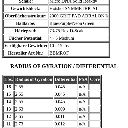
Schale:
Micro DNA Solid Reaktiv
Gewichtsblock:
Hotshot SYMMETRICAL
Oberflächenstruktur:
2000 GRIT PAD ABRALON®
Ballfarbe:
Blue/Purple/Neon Green
Härtegrad:
73-75 Rex D-Scale
Fächer Potential:
4 - 5 Medium
Verfügbare Gewichte:
10 - 15 lbs.
Hersteller Art.Nr.:
BBMROF
RADIUS OF GYRATION / DIFFERENTIAL
Lbs.
Radius of Gyration
Differential
PSA
Core
16
2.55
0.045
n/A
15
2.55
0.045
n/A
14
2.55
0.045
n/A
13
2.63
0.009
n/A
12
2.65
0.011
n/A
11
2.73
0.012
n/A