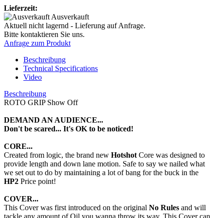
Lieferzeit:
Ausverkauft
Aktuell nicht lagernd - Lieferung auf Anfrage.
Bitte kontaktieren Sie uns.
Anfrage zum Produkt
Beschreibung
Technical Specifications
Video
Beschreibung
ROTO GRIP Show Off
DEMAND AN AUDIENCE...
Don't be scared... It's OK to be noticed!
CORE...
Created from logic, the brand new
Hotshot
Core was designed to
provide length and down lane motion. Safe to say we nailed what
we set out to do by maintaining a lot of bang for the buck in the
HP2
Price point!
COVER...
This Cover was first introduced on the original
No Rules
and will
tackle any amount of Oil you wanna throw its way. This Cover can