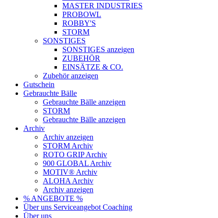
MASTER INDUSTRIES
PROBOWL
ROBBY'S
STORM
SONSTIGES
SONSTIGES anzeigen
ZUBEHÖR
EINSÄTZE & CO.
Zubehör anzeigen
Gutschein
Gebrauchte Bälle
Gebrauchte Bälle anzeigen
STORM
Gebrauchte Bälle anzeigen
Archiv
Archiv anzeigen
STORM Archiv
ROTO GRIP Archiv
900 GLOBAL Archiv
MOTIV® Archiv
ALOHA Archiv
Archiv anzeigen
% ANGEBOTE %
Über uns
Serviceangebot
Coaching
Über uns