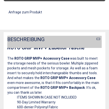
Anfrage zum Produkt
BESCHREIBUNG
ROTO GRIP MVP+ Zubehör Tasche
The
ROTO GRIP MVP+ Accessory Case
was built to meet
the storage needs of the serious bowler. Multiple zippered
pockets and mesh pockets for storage. As well as a foam
insert to securely hold interchangeable thumbs and tools.
And what makes the
ROTO GRIP MVP+ Accessory Case
even more awesome, is that it fits comfortably in the main
compartment of the
ROTO GRIP MVP+ Backpack
. It’s ok,
you can thank us later.
ITEMS SHOWN IN CASE NOT INCLUDED
90-Day Limited Warranty
600-denier Polyvinyl Fabric