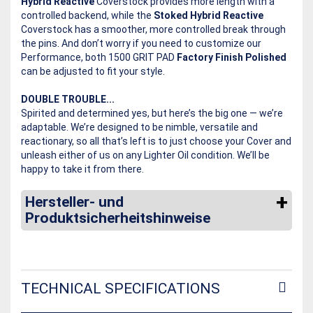
Hybrid Reactive
Coverstock provides more length with a
controlled backend, while the
Stoked Hybrid Reactive
Coverstock has a smoother, more controlled break through
the pins. And don’t worry if you need to customize our
Performance, both 1500 GRIT PAD
Factory Finish Polished
can be adjusted to fit your style.
DOUBLE TROUBLE...
Spirited and determined yes, but here’s the big one — we’re
adaptable. We’re designed to be nimble, versatile and
reactionary, so all that’s left is to just choose your Cover and
unleash either of us on any Lighter Oil condition. We’ll be
happy to take it from there.
Hersteller- und
Produktsicherheitshinweise
TECHNICAL SPECIFICATIONS