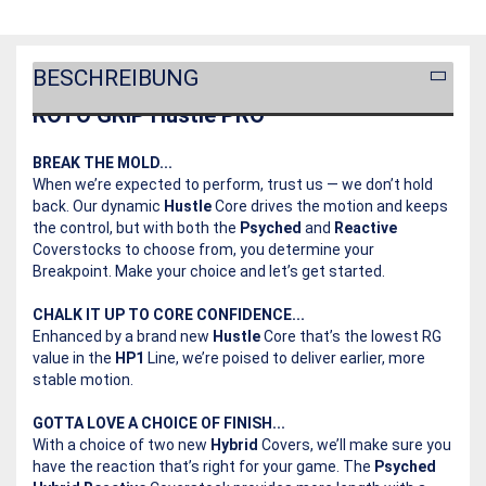
BESCHREIBUNG
ROTO GRIP Hustle PRO
BREAK THE MOLD...
When we’re expected to perform, trust us — we don’t hold
back. Our dynamic
Hustle
Core drives the motion and keeps
the control, but with both the
Psyched
and
Reactive
Coverstocks to choose from, you determine your
Breakpoint. Make your choice and let’s get started.
CHALK IT UP TO CORE CONFIDENCE...
Enhanced by a brand new
Hustle
Core that’s the lowest RG
value in the
HP1
Line, we’re poised to deliver earlier, more
stable motion.
GOTTA LOVE A CHOICE OF FINISH...
With a choice of two new
Hybrid
Covers, we’ll make sure you
have the reaction that’s right for your game. The
Psyched