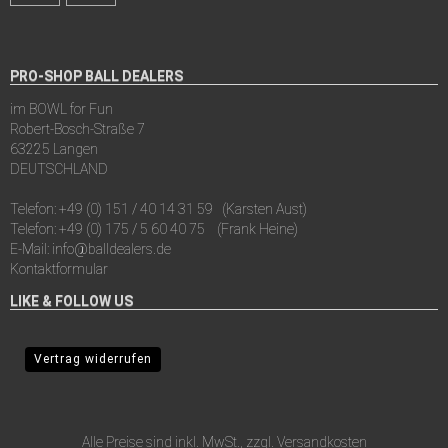
PRO-SHOP BALL DEALERS
im BOWL for Fun
Robert-Bosch-Straße 7
63225 Langen
DEUTSCHLAND
Telefon:
+49 (0) 151 / 40 14 31 59
(Karsten Aust)
Telefon:
+49 (0) 175 / 5 60 40 75
(Frank Heine)
E-Mail:
info@balldealers.de
Kontaktformular
LIKE & FOLLOW US
Vertrag widerrufen
Alle Preise sind inkl. MwSt., zzgl.
Versandkosten