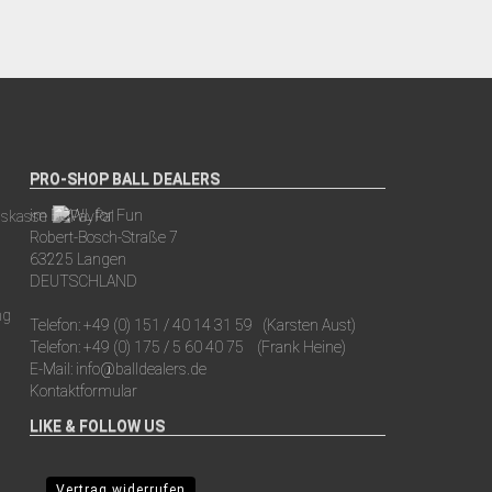
PRO-SHOP BALL DEALERS
im BOWL for Fun
Robert-Bosch-Straße 7
63225 Langen
DEUTSCHLAND
Telefon:
+49 (0) 151 / 40 14 31 59
(Karsten Aust)
Telefon:
+49 (0) 175 / 5 60 40 75
(Frank Heine)
E-Mail:
info@balldealers.de
Kontaktformular
LIKE & FOLLOW US
Vertrag widerrufen