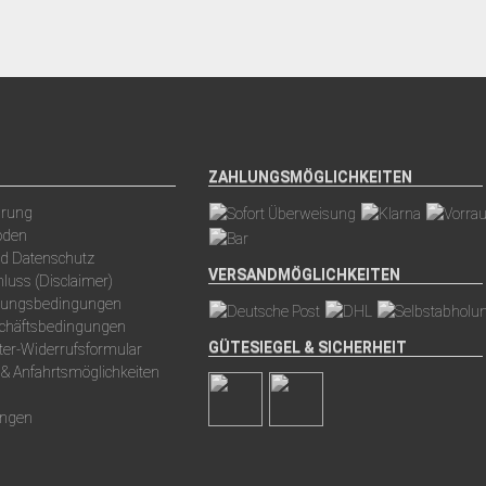
ZAHLUNGSMÖGLICHKEITEN
arung
oden
nd Datenschutz
VERSANDMÖGLICHKEITEN
luss (Disclaimer)
hlungsbedingungen
schäftsbedingungen
GÜTESIEGEL & SICHERHEIT
ter-Widerrufsformular
 & Anfahrtsmöglichkeiten
ungen