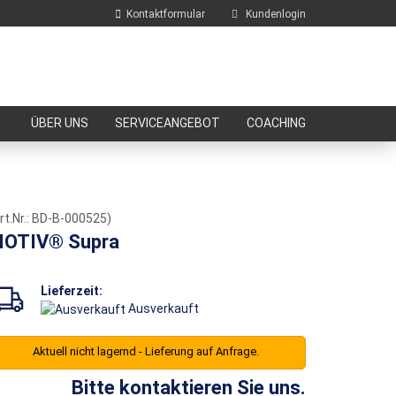
Kontaktformular
Kundenlogin
E-Mail
ÜBER UNS
SERVICEANGEBOT
COACHING
Passwort
rt.Nr.:
BD-B-000525
)
OTIV® Supra
Konto erstellen
Passwort vergessen?
Lieferzeit:
Ausverkauft
Aktuell nicht lagernd - Lieferung auf Anfrage.
Bitte kontaktieren Sie uns.