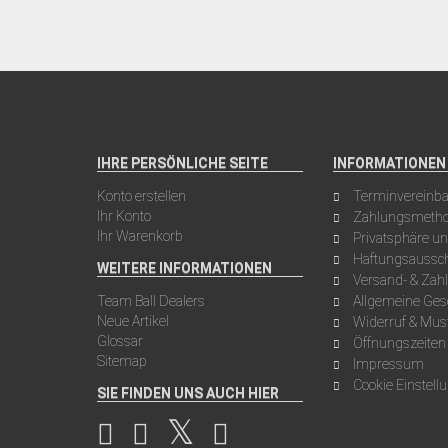
IHRE PERSÖNLICHE SEITE
INFORMATIONEN
Konto erstellen
Terminvereinb
Ihr Konto
Zahlungsmeth
Ihr Warenkorb
Privatsphäre u
Haftungsaussch
WEITERE INFORMATIONEN
Versand- & Za
Team Ball Dealers
Allgemeine Ge
Neue Artikel
Widerruf & Mus
Glossar
Öffnungszeiten
Sitemap
Impressum
Cookie Einstell
SIE FINDEN UNS AUCH HIER