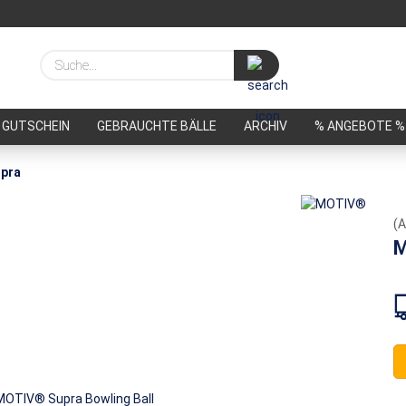
Suche...
GUTSCHEIN
GEBRAUCHTE BÄLLE
ARCHIV
% ANGEBOTE %
pra
(A
M