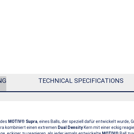
NG
TECHNICAL SPECIFICATIONS
g des
MOTIV® Supra
, eines Balls, der speziell dafür entwickelt wurde, 
pra kombiniert einen extremen
Dual Density
Kern mit einer eckig reagi
age, eckiger zu reagieren, als jeder jemals entwickelte
MOTIV®
Ball zuv