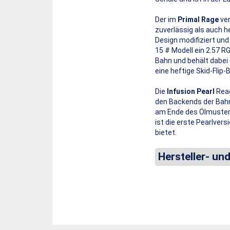
Der im
Primal Rage
ve
zuverlässig als auch 
Design modifiziert un
15 # Modell ein 2.57 R
Bahn und behält dabei 
eine heftige Skid-Flip
Die
Infusion Pearl
Reac
den Backends der Bahn
am Ende des Ölmuster
ist die erste Pearlvers
bietet.
Hersteller- un