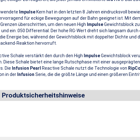
rwendete
Impulse
Kern hat in den letzten 8 Jahren eindrucksvoll bewi
hervorragend für eckige Bewegungen auf der Bahn geeignet ist. Mit d
d Grenzen überschritten, um den neuen High
Impulse
Gewichtsblock zu 
G und ein .050 Differential. Der hohe RG-Wert dreht sich langsam durch 
die Energie bei, während der Gewichtsblock mit doppelter Dichte und d
-Backend-Reaktion hervorruft.
tive Schale verstärkt den durch den High
Impulse
Gewichtsblock veru
. Diese Schale bietet eine lange Rutschphase mit einer ausgeprägten
s. Die
Infusion Pearl
Reactive Schale nutzt die Technologie von
RipC
ion in der
Infusion
Serie, die die größte Länge und einen größeren Eintrit
d Produktsicherheitshinweise