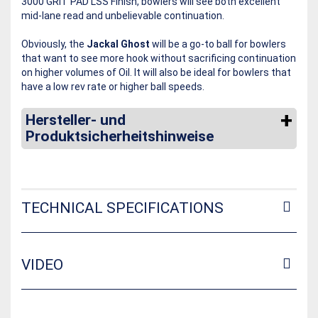
3000 GRIT PAD LSS Finish, bowlers will see both excellent
mid-lane read and unbelievable continuation.
Obviously, the
Jackal Ghost
will be a go-to ball for bowlers
that want to see more hook without sacrificing continuation
on higher volumes of Oil. It will also be ideal for bowlers that
have a low rev rate or higher ball speeds.
Hersteller- und
Produktsicherheitshinweise
TECHNICAL SPECIFICATIONS
VIDEO