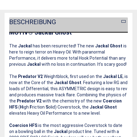
BESCHREIBUNG
MOTIV® Jackal Ghost
The
Jackal
has been resurrected! The new
Jackal Ghost
is
here to reign terror on Heavy Oil. With paranormal
Performance, it delivers more total Hook Potential than any
previous
Jackal
with no loss in continuation. It’s scary good!
The
Predator V2
Weightblock, first used on the
Jackal LE
, is
now at the Core of the
Jackal Ghost
. Featuring a low RG and
loads of Differential, this ASYMMETRIC design is easy to rev
and produces massive track flare. Combining the physics of
the
Predator V2
with the chemistry of the new
Coercion
HFS
(
H
igh
F
riction
S
olid) Coverstock, the
Jackal Ghost
elevates Heavy Oil Performance to a new level.
Coercion HFS
is the most aggressive Coverstock to date
on a bowling ball in the
Jackal
product line. Tuned with a