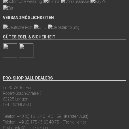
VERSANDMÖGLICHKEITEN
GÜTESIEGEL & SICHERHEIT
PRO-SHOP BALL DEALERS
im BOWL for Fun
Robert-Bosch-Straße 7
63225 Langen
DEUTSCHLAND
Telefon:
+49 (0) 151 / 40 14 31 59
(Karsten Aust)
Telefon:
+49 (0) 175 / 5 60 40 75
(Frank Heine)
E-Mail:
info@balldealers.de