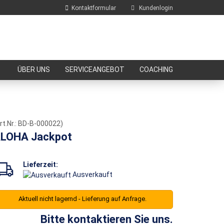
Kontaktformular
Kundenlogin
E-Mail
ÜBER UNS
SERVICEANGEBOT
COACHING
Passwort
rt.Nr.:
BD-B-000022
)
LOHA Jackpot
Konto erstellen
Passwort vergessen?
Lieferzeit:
Ausverkauft
Aktuell nicht lagernd - Lieferung auf Anfrage.
Bitte kontaktieren Sie uns.