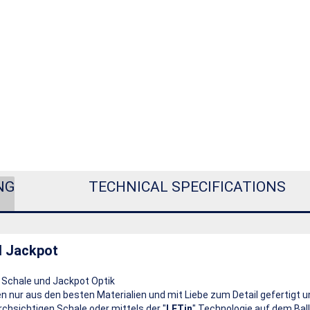
NG
TECHNICAL SPECIFICATIONS
l Jackpot
r Schale und Jackpot Optik
 nur aus den besten Materialien und mit Liebe zum Detail gefertigt und
rchsichtigen Schale oder mittels der "
LETin
" Technologie auf dem Ball