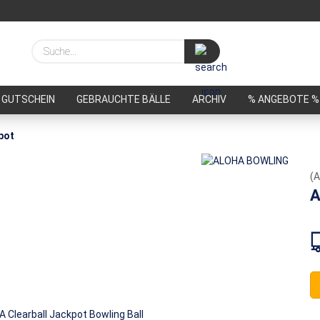
Suche...
GUTSCHEIN
GEBRAUCHTE BÄLLE
ARCHIV
% ANGEBOTE %
pot
(A
A