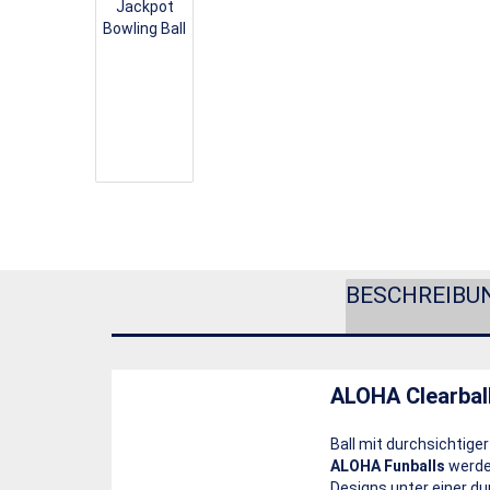
BESCHREIBU
ALOHA Clearbal
Ball mit durchsichtige
ALOHA Funballs
werden
Designs unter einer du