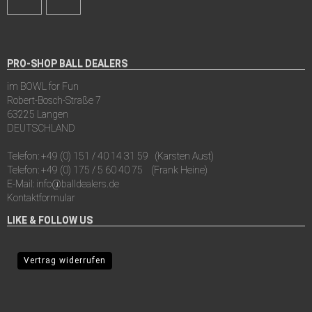
PRO-SHOP BALL DEALERS
im BOWL for Fun
Robert-Bosch-Straße 7
63225 Langen
DEUTSCHLAND
Telefon:
+49 (0) 151 / 40 14 31 59
(Karsten Aust)
Telefon:
+49 (0) 175 / 5 60 40 75
(Frank Heine)
E-Mail:
info@balldealers.de
Kontaktformular
LIKE & FOLLOW US
Vertrag widerrufen