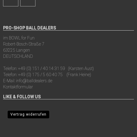
PRO-SHOP BALL DEALERS
im BOWL for Fun
Robert-Bosch-Straße 7
63225 Langen
DEUTSCHLAND
Telefon:
+49 (0) 151 / 40 14 31 59
(Karsten Aust)
Telefon:
+49 (0) 175 / 5 60 40 75
(Frank Heine)
E-Mail:
info@balldealers.de
Kontaktformular
LIKE & FOLLOW US
Vertrag widerrufen