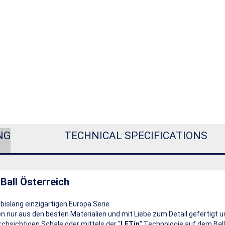
NG
TECHNICAL SPECIFICATIONS
Ball Österreich
r bislang einzigartigen Europa Serie.
 nur aus den besten Materialien und mit Liebe zum Detail gefertigt und
rchsichtigen Schale oder mittels der "
LETin
" Technologie auf dem Ball