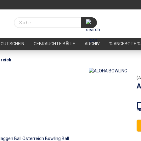
Suche...
GUTSCHEIN
GEBRAUCHTE BÄLLE
ARCHIV
% ANGEBOTE %
reich
(A
A