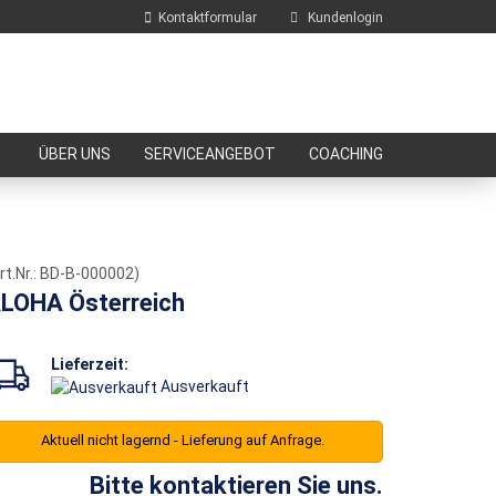
Kontaktformular
Kundenlogin
E-Mail
ÜBER UNS
SERVICEANGEBOT
COACHING
Passwort
rt.Nr.:
BD-B-000002
)
LOHA Österreich
Konto erstellen
Passwort vergessen?
Lieferzeit:
Ausverkauft
Aktuell nicht lagernd - Lieferung auf Anfrage.
Bitte kontaktieren Sie uns.