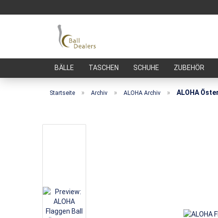
BÄLLE
TASCHEN
SCHUHE
ZUBEHÖR
»
»
»
ALOHA Öster
Startseite
Archiv
ALOHA Archiv