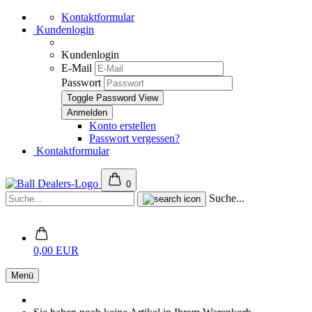
Kontaktformular
Kundenlogin
Kundenlogin
E-Mail
Passwort
Toggle Password View
Konto erstellen
Passwort vergessen?
Kontaktformular
0
Suche...
0,00 EUR
Menü