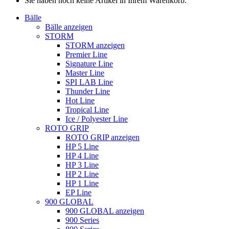
Sie haben noch keine Artikel in Ihrem Warenkorb.
Bälle
Bälle anzeigen
STORM
STORM anzeigen
Premier Line
Signature Line
Master Line
SPI LAB Line
Thunder Line
Hot Line
Tropical Line
Ice / Polyester Line
ROTO GRIP
ROTO GRIP anzeigen
HP 5 Line
HP 4 Line
HP 3 Line
HP 2 Line
HP 1 Line
EP Line
900 GLOBAL
900 GLOBAL anzeigen
900 Series