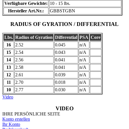
Verfügbare Gewichte:
10 - 15 lbs.
Hersteller Art.Nr.:
GBBSTGBN
RADIUS OF GYRATION / DIFFERENTIAL
Lbs.
Radius of Gyration
Differential
PSA
Core
16
2.52
0.045
n/A
15
2.54
0.043
n/A
14
2.56
0.041
n/A
13
2.58
0.041
n/A
12
2.61
0.039
n/A
11
2.70
0.018
n/A
10
2.77
0.030
n/A
Video
VIDEO
IHRE PERSÖNLICHE SEITE
Konto erstellen
Ihr Konto