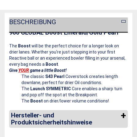
BESCHREIBUNG
900 GLOBAL Boost Emerald/Gold Pearl
The
Boost
will be the perfect choice for a longer look on
drier lanes. Whether you’re just stepping into your first
Reactive ball or an experienced bowler filling in your arsenal,
every bag needs a
Boost
.
Give
YOUR
game a little Boost!
The classic
S43 Pearl
Coverstock creates length
downlane, perfect for drier Oil conditions.
The
Launch SYMMETRIC
Core enables a sharp turn
and pop off the spot at the Breakpoint.
The
Boost
on drier/lower volume conditions!
Hersteller- und
Produktsicherheitshinweise