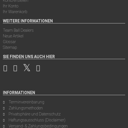
Konto erstellen
Ihr Konto
Ihr Warenkorb
WEITERE INFORMATIONEN
Team Ball Dealers
Neue Artikel
Glossar
Sitemap
SIE FINDEN UNS AUCH HIER
INFORMATIONEN
Terminvereinbarung
Zahlungsmethoden
Privatsphäre und Datenschutz
Haftungsausschluss (Disclaimer)
Versand- & Zahlungsbedingungen