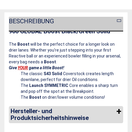
BESCHREIBUNG
900 GLOBAL Boost Black/Green Solid
The
Boost
will be the perfect choice for a longer look on
drier lanes. Whether you’re just stepping into your first
Reactive ball or an experienced bowler filling in your arsenal,
every bag needs a
Boost
.
Give
YOUR
game a little Boost!
The classic
S43 Solid
Coverstock creates length
downlane, perfect for drier Oil conditions.
The
Launch SYMMETRIC
Core enables a sharp turn
and pop off the spot at the Breakpoint.
The
Boost
on drier/lower volume conditions!
Hersteller- und
Produktsicherheitshinweise