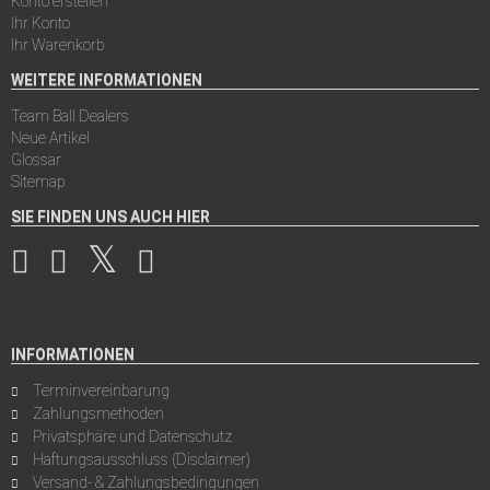
Konto erstellen
Ihr Konto
Ihr Warenkorb
WEITERE INFORMATIONEN
Team Ball Dealers
Neue Artikel
Glossar
Sitemap
SIE FINDEN UNS AUCH HIER
INFORMATIONEN
Terminvereinbarung
Zahlungsmethoden
Privatsphäre und Datenschutz
Haftungsausschluss (Disclaimer)
Versand- & Zahlungsbedingungen