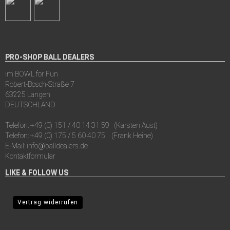
PRO-SHOP BALL DEALERS
im BOWL for Fun
Robert-Bosch-Straße 7
63225 Langen
DEUTSCHLAND
Telefon:
+49 (0) 151 / 40 14 31 59
(Karsten Aust)
Telefon:
+49 (0) 175 / 5 60 40 75
(Frank Heine)
E-Mail:
info@balldealers.de
Kontaktformular
LIKE & FOLLOW US
Vertrag widerrufen