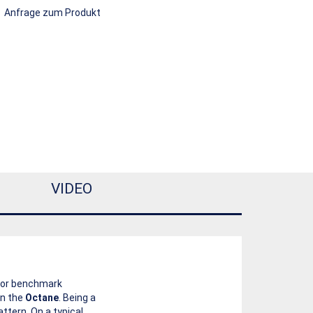
Anfrage zum Produkt
VIDEO
 for benchmark
han the
Octane
. Being a
ttern. On a typical