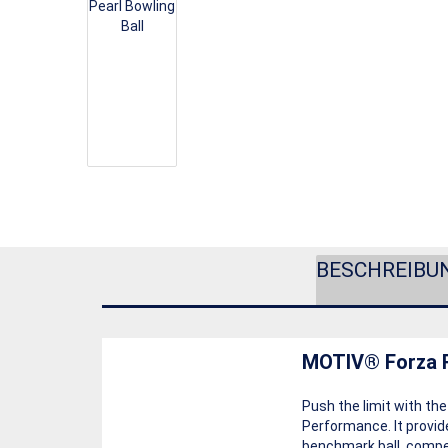
BESCHREIBU
MOTIV® Forza R
Push the limit with th
Performance. It provid
benchmark ball, compet