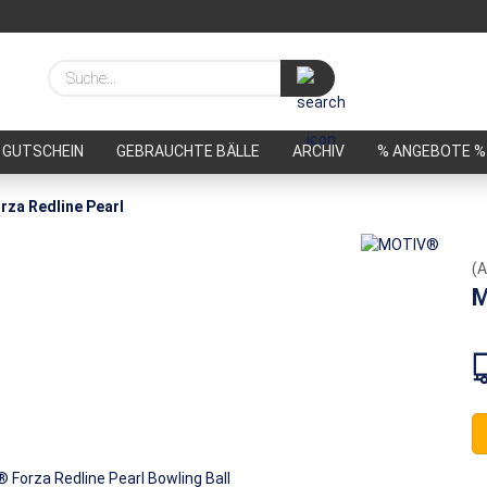
Suche...
GUTSCHEIN
GEBRAUCHTE BÄLLE
ARCHIV
% ANGEBOTE %
za Redline Pearl
(A
M