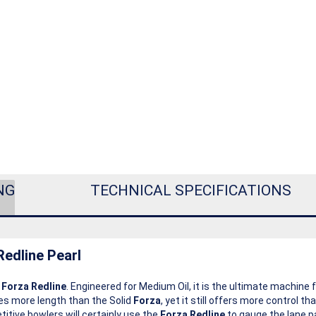
NG
TECHNICAL SPECIFICATIONS
edline Pearl
e
Forza Redline
. Engineered for Medium Oil, it is the ultimate machine
es more length than the Solid
Forza
, yet it still offers more control t
itive bowlers will certainly use the
Forza Redline
to gauge the lane pa