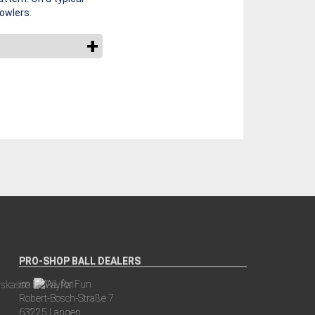
bowlers.
PRO-SHOP BALL DEALERS
im BOWL for Fun
Robert-Bosch-Straße 7
63225 Langen