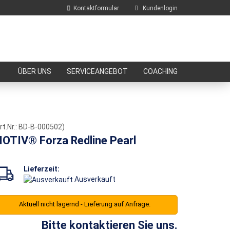
Kontaktformular
Kundenlogin
E-Mail
ÜBER UNS
SERVICEANGEBOT
COACHING
Passwort
rt.Nr.:
BD-B-000502
)
OTIV® Forza Redline Pearl
Konto erstellen
Passwort vergessen?
Lieferzeit:
Ausverkauft
Aktuell nicht lagernd - Lieferung auf Anfrage.
Bitte kontaktieren Sie uns.