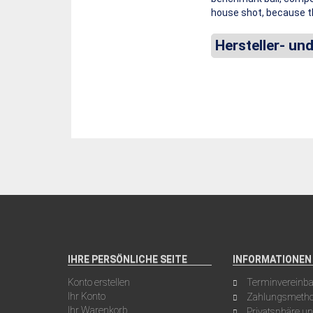
house shot, because the
Hersteller- un
IHRE PERSÖNLICHE SEITE
INFORMATIONEN
Konto erstellen
Terminvereinb
Ihr Konto
Zahlungsmeth
Ihr Warenkorb
Privatsphäre u