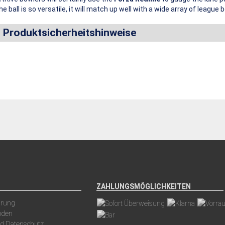
 ball is so versatile, it will match up well with a wide array of league 
d Produktsicherheitshinweise
ZAHLUNGSMÖGLICHKEITEN
arung
oden
nd Datenschutz